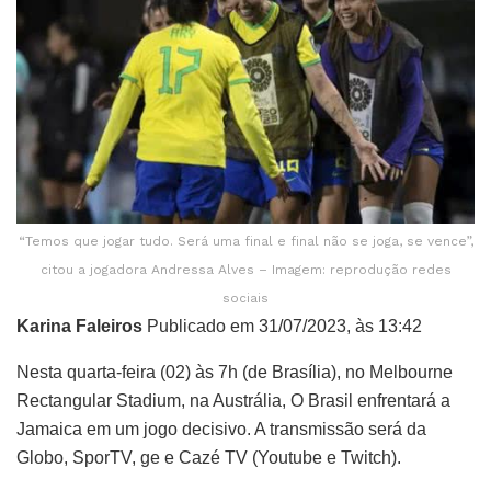
“Temos que jogar tudo. Será uma final e final não se joga, se vence”,
citou a jogadora Andressa Alves – Imagem: reprodução redes
sociais
Karina Faleiros
Publicado em 31/07/2023, às 13:42
Nesta quarta-feira (02) às 7h (de Brasília), no Melbourne
Rectangular Stadium, na Austrália, O Brasil enfrentará a
Jamaica em um jogo decisivo. A transmissão será da
Globo, SporTV, ge e Cazé TV (Youtube e Twitch).