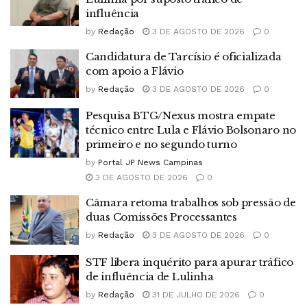
influência
by
Redação
3 DE AGOSTO DE 2026
0
Candidatura de Tarcísio é oficializada
com apoio a Flávio
by
Redação
3 DE AGOSTO DE 2026
0
Pesquisa BTG/Nexus mostra empate
técnico entre Lula e Flávio Bolsonaro no
primeiro e no segundo turno
by
Portal JP News Campinas
3 DE AGOSTO DE 2026
0
Câmara retoma trabalhos sob pressão de
duas Comissões Processantes
by
Redação
3 DE AGOSTO DE 2026
0
STF libera inquérito para apurar tráfico
de influência de Lulinha
by
Redação
31 DE JULHO DE 2026
0