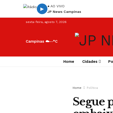
● AO VIVO
▶
JP News Campinas
sexta-feira, agosto 7, 2026
Campinas ☁️
--°C
Home
Cidades
Po
Home
Política
Segue p