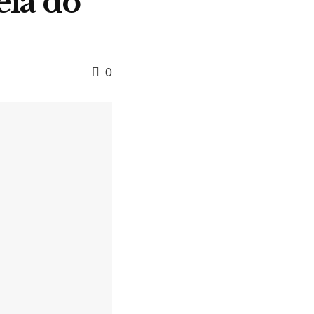
eia do
0