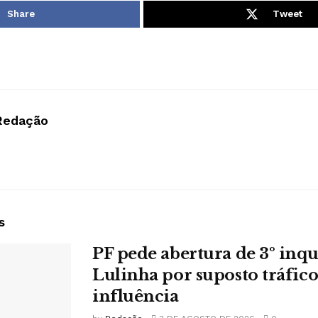
Share
Tweet
Redação
s
PF pede abertura de 3º inqu
Lulinha por suposto tráfico
influência