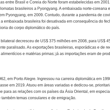
cas entre Brasil e Coreia do Norte foram estabelecidas em 2001
plomatas brasileiros a Pyongyang. A embaixada norte-coreana e
a em Pyongyang, em 2009. Contudo, durante a pandemia de covid
 a embaixada brasileira foi desativada em consequência do fec
oria do corpo diplomático do país.
 bilateral decresceu de US$ 375 milhões em 2008, para US$ 4
nte paralisado. As exportações brasileiras, esporádicas e de re
alimentícios e matérias primas; já as importações eram de prod
62, em Porto Alegre. Ingressou na carreira diplomática em 199
lasse em 2019. Atuou em áreas variadas e dedicou-se, prioritar
e para as relações com os países da Ásia Oriental, em especia
 e também temas consulares e de emigração.