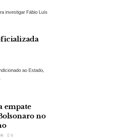
ra investigar Fábio Luís
ficializada
ndicionado ao Estado,
.
a empate
 Bolsonaro no
no
26
0