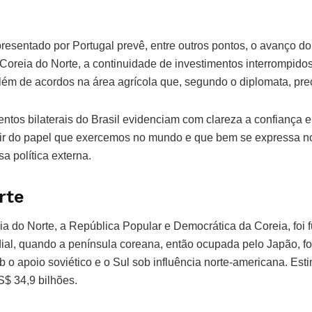
presentado por Portugal prevê, entre outros pontos, o avanço d
 e Coreia do Norte, a continuidade de investimentos interrompido
lém de acordos na área agrícola que, segundo o diplomata, pre
tos bilaterais do Brasil evidenciam com clareza a confiança e 
ir do papel que exercemos no mundo e que bem se expressa no
a política externa.
rte
 do Norte, a República Popular e Democrática da Coreia, foi f
l, quando a península coreana, então ocupada pelo Japão, fo
b o apoio soviético e o Sul sob influência norte-americana. Est
$ 34,9 bilhões.