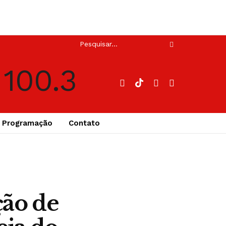
Programação
Contato
ção de