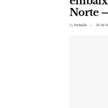
embaixa
Norte —
by
Redação
25 de f