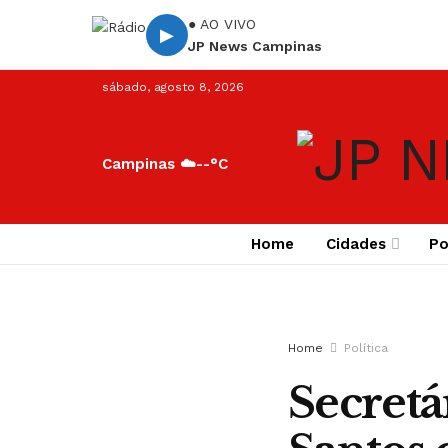
● AO VIVO
▶
JP News Campinas
sábado, agosto 8, 2026
Campinas ☁️
--°C
Home
Cidades
Po
Home
Política
Secretá