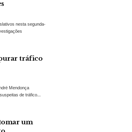
es
slativos nesta segunda-
vestigações
purar tráfico
 André Mendonça
uspeitas de tráfico...
“tomar um
to