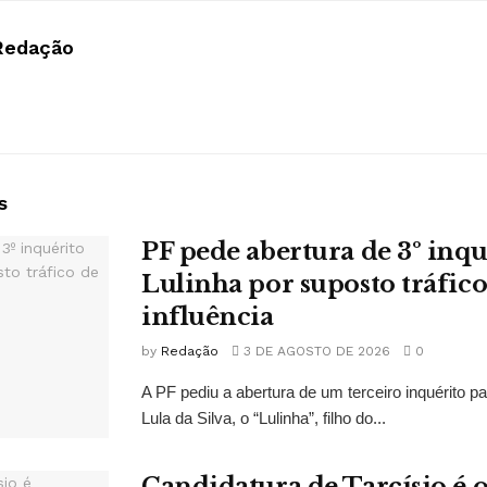
Redação
s
PF pede abertura de 3º inqu
Lulinha por suposto tráfico
influência
by
Redação
3 DE AGOSTO DE 2026
0
A PF pediu a abertura de um terceiro inquérito pa
Lula da Silva, o “Lulinha”, filho do...
Candidatura de Tarcísio é o