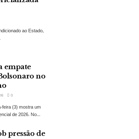
ndicionado ao Estado,
.
a empate
 Bolsonaro no
no
26
0
feira (3) mostra um
encial de 2026. No...
b pressão de