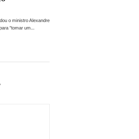
idou o ministro Alexandre
para “tomar um...
*