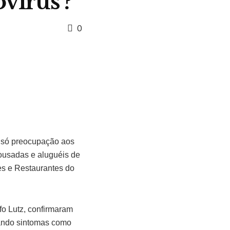
vírus’?
0
ão só preocupação aos
ousadas e aluguéis de
es e Restaurantes do
fo Lutz, confirmaram
sando sintomas como