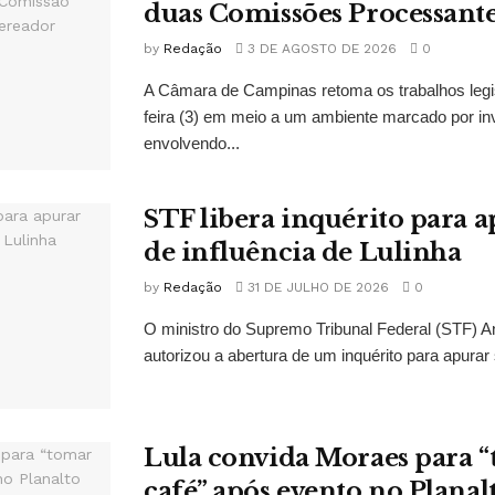
duas Comissões Processant
by
Redação
3 DE AGOSTO DE 2026
0
A Câmara de Campinas retoma os trabalhos legi
feira (3) em meio a um ambiente marcado por in
envolvendo...
STF libera inquérito para a
de influência de Lulinha
by
Redação
31 DE JULHO DE 2026
0
O ministro do Supremo Tribunal Federal (STF)
autorizou a abertura de um inquérito para apurar s
Lula convida Moraes para 
café” após evento no Planal