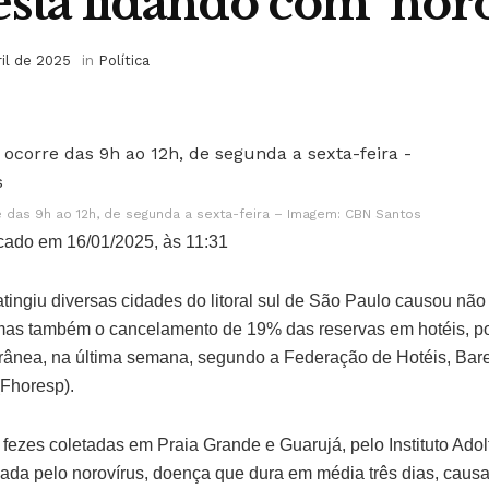
está lidando com ‘noro
ril de 2025
in
Política
 das 9h ao 12h, de segunda a sexta-feira – Imagem: CBN Santos
cado em 16/01/2025, às 11:31
atingiu diversas cidades do litoral sul de São Paulo causou n
 mas também o cancelamento de 19% das reservas em hotéis, p
torânea, na última semana, segundo a Federação de Hotéis, Bar
Fhoresp).
ezes coletadas em Praia Grande e Guarujá, pelo Instituto Adol
ocada pelo norovírus, doença que dura em média três dias, cau