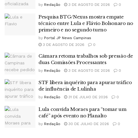
by
Redação
3 DE AGOSTO DE 2026
0
Pesquisa BTG/Nexus mostra empate
técnico entre Lula e Flávio Bolsonaro no
primeiro e no segundo turno
by
Portal JP News Campinas
3 DE AGOSTO DE 2026
0
Câmara retoma trabalhos sob pressão de
duas Comissões Processantes
by
Redação
3 DE AGOSTO DE 2026
0
STF libera inquérito para apurar tráfico
de influência de Lulinha
by
Redação
31 DE JULHO DE 2026
0
Lula convida Moraes para “tomar um
café” após evento no Planalto
by
Redação
30 DE JULHO DE 2026
0