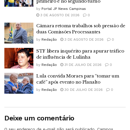
primeiro e no segundo turno
by
Portal JP News Campinas
3 DE AGOSTO DE 2026
0
Câmara retoma trabalhos sob pressão de
duas Comissões Processantes
by
Redação
3 DE AGOSTO DE 2026
0
STF libera inquérito para apurar tráfico
de influência de Lulinha
by
Redação
31 DE JULHO DE 2026
0
Lula convida Moraes para “tomar um
café” após evento no Planalto
by
Redação
30 DE JULHO DE 2026
0
Deixe um comentário
O seu endereço de e-mail não será publicado.
Campos