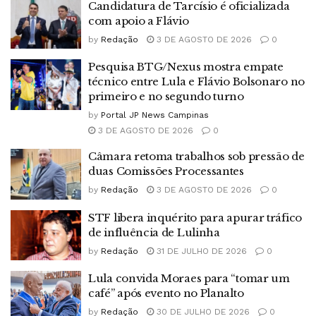
Candidatura de Tarcísio é oficializada
com apoio a Flávio
by
Redação
3 DE AGOSTO DE 2026
0
Pesquisa BTG/Nexus mostra empate
técnico entre Lula e Flávio Bolsonaro no
primeiro e no segundo turno
by
Portal JP News Campinas
3 DE AGOSTO DE 2026
0
Câmara retoma trabalhos sob pressão de
duas Comissões Processantes
by
Redação
3 DE AGOSTO DE 2026
0
STF libera inquérito para apurar tráfico
de influência de Lulinha
by
Redação
31 DE JULHO DE 2026
0
Lula convida Moraes para “tomar um
café” após evento no Planalto
by
Redação
30 DE JULHO DE 2026
0