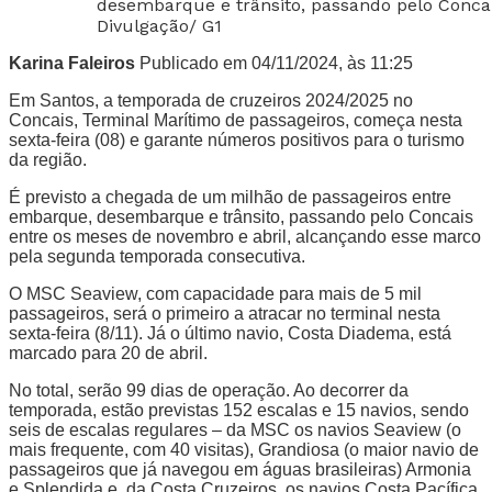
desembarque e trânsito, passando pelo Conca
Divulgação/ G1
Karina Faleiros
Publicado em 04/11/2024, às 11:25
Em Santos, a temporada de cruzeiros 2024/2025 no
Concais, Terminal Marítimo de passageiros, começa nesta
sexta-feira (08) e garante números positivos para o turismo
da região.
É previsto a chegada de um milhão de passageiros entre
embarque, desembarque e trânsito, passando pelo Concais
entre os meses de novembro e abril, alcançando esse marco
pela segunda temporada consecutiva.
O MSC Seaview, com capacidade para mais de 5 mil
passageiros, será o primeiro a atracar no terminal nesta
sexta-feira (8/11). Já o último navio, Costa Diadema, está
marcado para 20 de abril.
No total, serão 99 dias de operação. Ao decorrer da
temporada, estão previstas 152 escalas e 15 navios, sendo
seis de escalas regulares – da MSC os navios Seaview (o
mais frequente, com 40 visitas), Grandiosa (o maior navio de
passageiros que já navegou em águas brasileiras) Armonia
e Splendida e, da Costa Cruzeiros, os navios Costa Pacífica