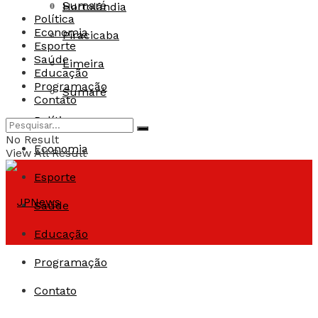
Sumaré
Hortolândia
Política
Economia
Piracicaba
Esporte
Saúde
Limeira
Educação
Programação
Sumaré
Contato
Política
No Result
Economia
View All Result
Esporte
Saúde
Educação
Programação
Contato