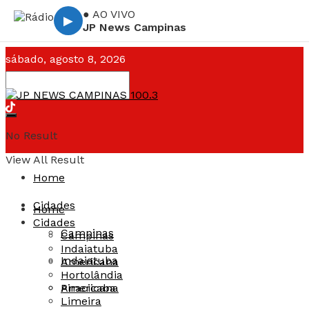
● AO VIVO
▶
JP News Campinas
sábado, agosto 8, 2026
Campinas ☁️
--°C
No Result
View All Result
Home
Cidades
Home
Cidades
Campinas
Campinas
Indaiatuba
Indaiatuba
Americana
Hortolândia
Americana
Piracicaba
Limeira