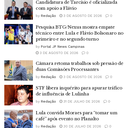
Candidatura de Tarcísio é oficializada
com apoio a Flávio
by
Redação
3 DE AGOSTO DE 2026
0
Pesquisa BTG/Nexus mostra empate
técnico entre Lula e Flávio Bolsonaro no
primeiro e no segundo turno
by
Portal JP News Campinas
3 DE AGOSTO DE 2026
0
Câmara retoma trabalhos sob pressão de
duas Comissões Processantes
by
Redação
3 DE AGOSTO DE 2026
0
STF libera inquérito para apurar tráfico
de influência de Lulinha
by
Redação
31 DE JULHO DE 2026
0
Lula convida Moraes para “tomar um
café” após evento no Planalto
by
Redação
30 DE JULHO DE 2026
0