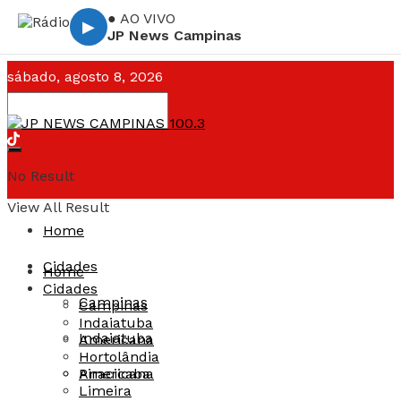
● AO VIVO
▶
JP News Campinas
sábado, agosto 8, 2026
Campinas ☁️
--°C
No Result
View All Result
Home
Cidades
Home
Cidades
Campinas
Campinas
Indaiatuba
Indaiatuba
Americana
Hortolândia
Americana
Piracicaba
Limeira