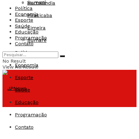
Sumaré
Hortolândia
Política
Economia
Piracicaba
Esporte
Saúde
Limeira
Educação
Programação
Sumaré
Contato
Política
No Result
Economia
View All Result
Esporte
Saúde
Educação
Programação
Contato