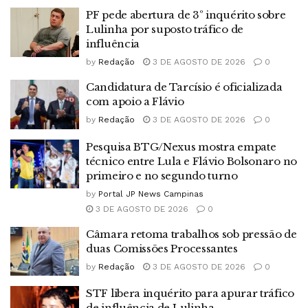
PF pede abertura de 3º inquérito sobre
Lulinha por suposto tráfico de
influência
by
Redação
3 DE AGOSTO DE 2026
0
Candidatura de Tarcísio é oficializada
com apoio a Flávio
by
Redação
3 DE AGOSTO DE 2026
0
Pesquisa BTG/Nexus mostra empate
técnico entre Lula e Flávio Bolsonaro no
primeiro e no segundo turno
by
Portal JP News Campinas
3 DE AGOSTO DE 2026
0
Câmara retoma trabalhos sob pressão de
duas Comissões Processantes
by
Redação
3 DE AGOSTO DE 2026
0
STF libera inquérito para apurar tráfico
de influência de Lulinha