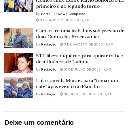
técnico entre Lula e Flávio Bolsonaro no
primeiro e no segundo turno
by
Portal JP News Campinas
3 DE AGOSTO DE 2026
0
Câmara retoma trabalhos sob pressão de
duas Comissões Processantes
by
Redação
3 DE AGOSTO DE 2026
0
STF libera inquérito para apurar tráfico
de influência de Lulinha
by
Redação
31 DE JULHO DE 2026
0
Lula convida Moraes para “tomar um
café” após evento no Planalto
by
Redação
30 DE JULHO DE 2026
0
Deixe um comentário