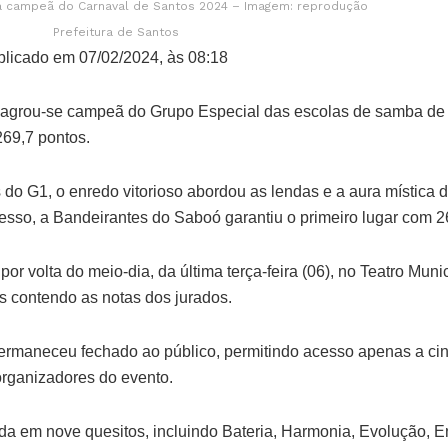
la campeã do Carnaval de Santos 2024 – Imagem: reprodução
Prefeitura de Santos
licado em 07/02/2024, às 08:18
agrou-se campeã do Grupo Especial das escolas de samba de S
69,7 pontos.
do G1, o enredo vitorioso abordou as lendas e a aura mística 
esso, a Bandeirantes do Saboó garantiu o primeiro lugar com 2
por volta do meio-dia, da última terça-feira (06), no Teatro Mun
s contendo as notas dos jurados.
 permaneceu fechado ao público, permitindo acesso apenas a ci
 organizadores do evento.
ada em nove quesitos, incluindo Bateria, Harmonia, Evolução,