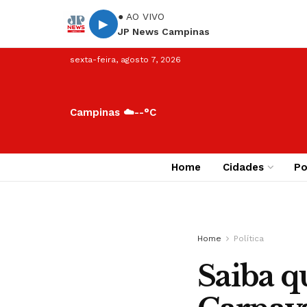
● AO VIVO
▶
JP News Campinas
sexta-feira, agosto 7, 2026
Campinas ☁️
--°C
Home
Cidades
Po
Home
Política
Saiba q