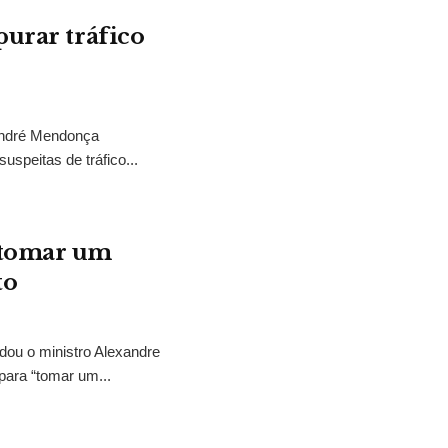
purar tráfico
 André Mendonça
uspeitas de tráfico...
“tomar um
to
idou o ministro Alexandre
para “tomar um...