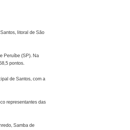
antos, litoral de São
de Peruíbe (SP). Na
68,5 pontos.
icipal de Santos, com a
nco representantes das
 Enredo, Samba de