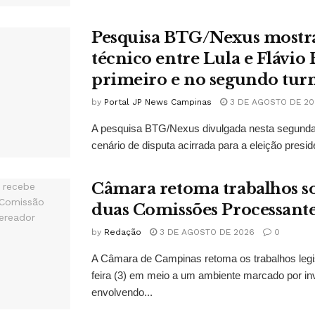
Pesquisa BTG/Nexus mostr
técnico entre Lula e Flávio
primeiro e no segundo tur
by
Portal JP News Campinas
3 DE AGOSTO DE 20
A pesquisa BTG/Nexus divulgada nesta segunda-
cenário de disputa acirrada para a eleição presid
Câmara retoma trabalhos so
duas Comissões Processant
by
Redação
3 DE AGOSTO DE 2026
0
A Câmara de Campinas retoma os trabalhos legi
feira (3) em meio a um ambiente marcado por in
envolvendo...