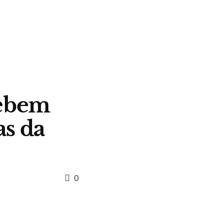
cebem
as da
0