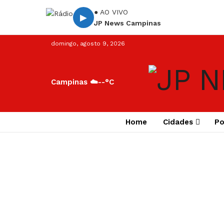
● AO VIVO
▶
JP News Campinas
domingo, agosto 9, 2026
Campinas ☁️
--°C
Home
Cidades
Po