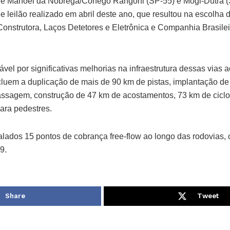
dre Manoel da Nóbrega/Cônego Rangoni (SP-55) e Mogi-Dutra (
de leilão realizado em abril deste ano, que resultou na escolha
nstrutora, Laços Detetores e Eletrônica e Companhia Brasileir
vel por significativas melhorias na infraestrutura dessas vias 
cluem a duplicação de mais de 90 km de pistas, implantação de
passagem, construção de 47 km de acostamentos, 73 km de ciclo
ara pedestres.
alados 15 pontos de cobrança free-flow ao longo das rodovias, 
9.
Share
Tweet