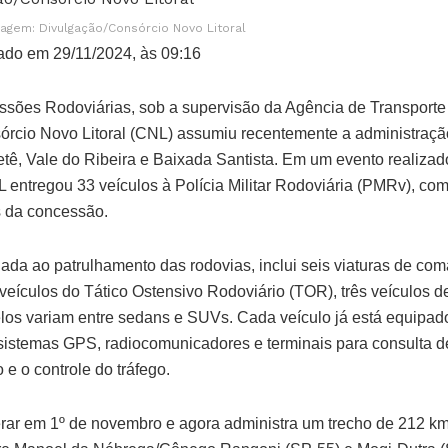
agem: Divulgação/Consórcio Novo Litoral
ado em 29/11/2024, às 09:16
sões Rodoviárias, sob a supervisão da Agência de Transporte
sórcio Novo Litoral (CNL) assumiu recentemente a administraçã
ietê, Vale do Ribeira e Baixada Santista. Em um evento realiza
NL entregou 33 veículos à Polícia Militar Rodoviária (PMRv), co
s da concessão.
nada ao patrulhamento das rodovias, inclui seis viaturas de co
veículos do Tático Ostensivo Rodoviário (TOR), três veículos d
los variam entre sedans e SUVs. Cada veículo já está equipado
 sistemas GPS, radiocomunicadores e terminais para consulta d
 e o controle do tráfego.
ar em 1º de novembro e agora administra um trecho de 212 km