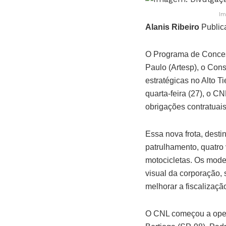
Im
Alanis Ribeiro
Public
O Programa de Conces
Paulo (Artesp), o Con
estratégicas no Alto T
quarta-feira (27), o C
obrigações contratuai
Essa nova frota, desti
patrulhamento, quatro 
motocicletas. Os mode
visual da corporação,
melhorar a fiscalização
O CNL começou a oper