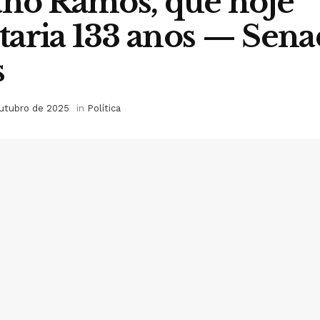
ano Ramos, que hoje
aria 133 anos — Sen
s
utubro de 2025
in
Política