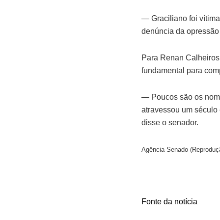
— Graciliano foi vítim
denúncia da opressão
Para Renan Calheiros,
fundamental para comp
—
P
oucos são os nome
atravessou um século 
disse o senador.
Agência Senado (Reproduçã
Fonte da notícia