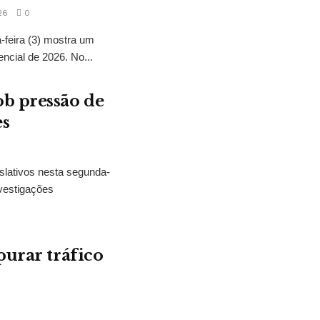
26
0
feira (3) mostra um
encial de 2026. No...
b pressão de
es
slativos nesta segunda-
vestigações
purar tráfico