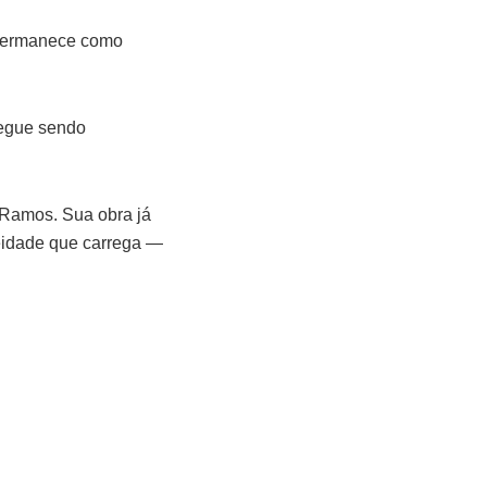
a permanece como
segue sendo
 Ramos. Sua obra já
eidade que carrega —