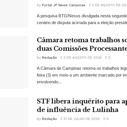
by
Portal JP News Campinas
3 DE AGOSTO DE 20
A pesquisa BTG/Nexus divulgada nesta segunda-
cenário de disputa acirrada para a eleição presid
Câmara retoma trabalhos so
duas Comissões Processant
by
Redação
3 DE AGOSTO DE 2026
0
A Câmara de Campinas retoma os trabalhos legi
feira (3) em meio a um ambiente marcado por in
envolvendo...
STF libera inquérito para a
de influência de Lulinha
by
Redação
31 DE JULHO DE 2026
0