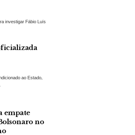
ra investigar Fábio Luís
ficializada
ndicionado ao Estado,
.
a empate
 Bolsonaro no
no