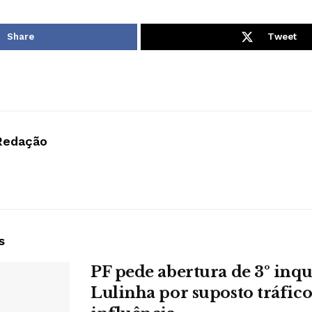
Share
Tweet
Redação
s
PF pede abertura de 3º inqu
Lulinha por suposto tráfico