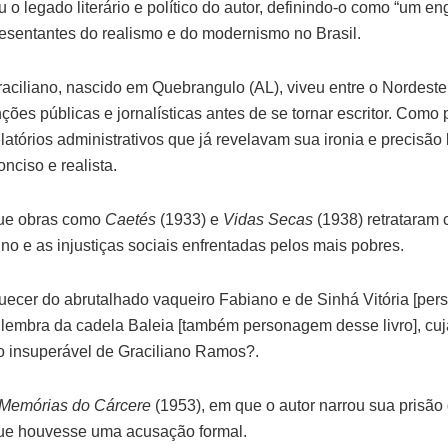
 o legado literário e político do autor, definindo-o como “um e
esentantes do realismo e do modernismo no Brasil.
ciliano, nascido em Quebrangulo (AL), viveu entre o Nordeste
ções públicas e jornalísticas antes de se tornar escritor. Como 
latórios administrativos que já revelavam sua ironia e precisão 
onciso e realista.
que obras como
Caetés
(1933) e
Vidas Secas
(1938) retrataram
ino e as injustiças sociais enfrentadas pelos mais pobres.
ecer do abrutalhado vaqueiro Fabiano e de Sinhá Vitória [pe
lembra da cadela Baleia [também personagem desse livro], cuj
o insuperável de Graciliano Ramos?.
Memórias do Cárcere
(1953), em que o autor narrou sua prisão 
que houvesse uma acusação formal.