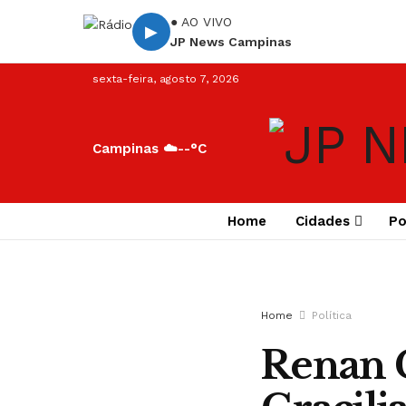
● AO VIVO
▶
JP News Campinas
sexta-feira, agosto 7, 2026
Campinas ☁️
--°C
Home
Cidades
Po
Home
Política
Renan 