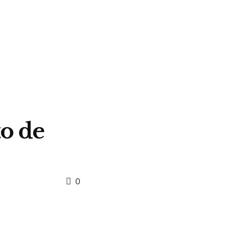
to de
0