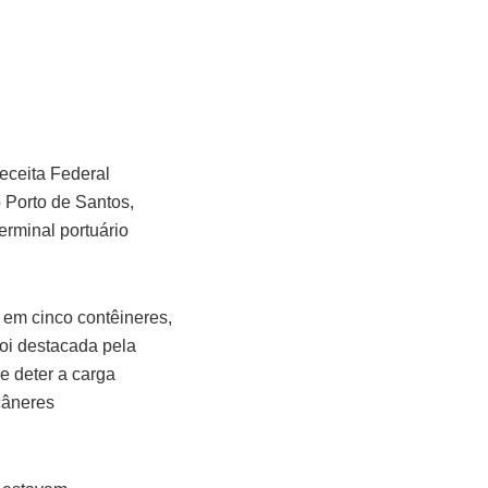
Receita Federal
 Porto de Santos,
erminal portuário
s em cinco contêineres,
foi destacada pela
e deter a carga
câneres