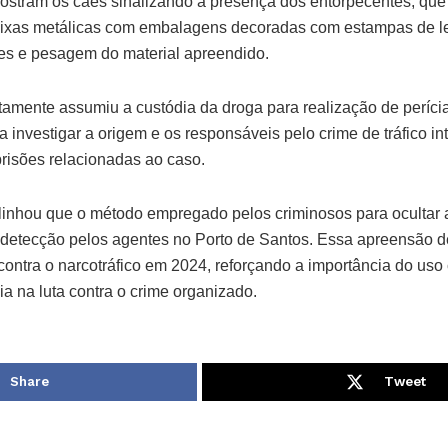
stram os cães sinalizando a presença dos entorpecentes, qu
ixas metálicas com embalagens decoradas com estampas de l
stes e pesagem do material apreendido.
tamente assumiu a custódia da droga para realização de períci
ra investigar a origem e os responsáveis pelo crime de tráfico in
isões relacionadas ao caso.
linhou que o método empregado pelos criminosos para ocultar 
 a detecção pelos agentes no Porto de Santos. Essa apreensão
ontra o narcotráfico em 2024, reforçando a importância do us
ia na luta contra o crime organizado.
Share
Tweet