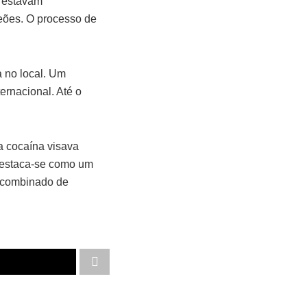
e estavam
eões. O processo de
a no local. Um
ternacional. Até o
a cocaína visava
 destaca-se como um
o combinado de