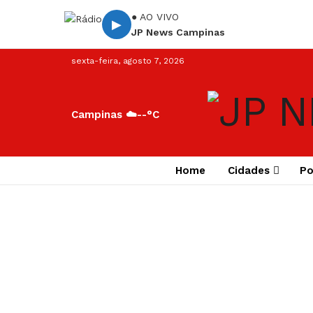
● AO VIVO
▶
JP News Campinas
sexta-feira, agosto 7, 2026
Campinas ☁️
--°C
Home
Cidades
Po