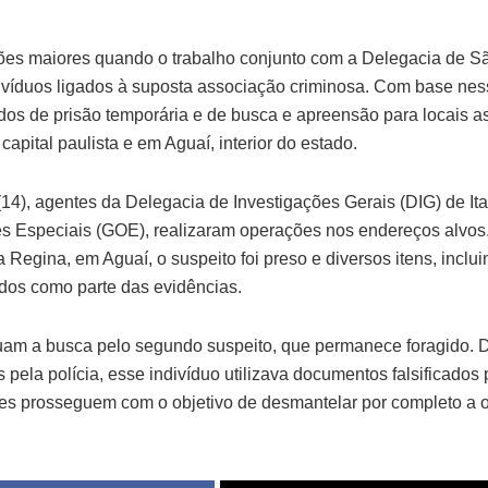
ões maiores quando o trabalho conjunto com a Delegacia de S
divíduos ligados à suposta associação criminosa. Com base nes
os de prisão temporária e de busca e apreensão para locais a
capital paulista e em Aguaí, interior do estado.
 (14), agentes da Delegacia de Investigações Gerais (DIG) de I
 Especiais (GOE), realizaram operações nos endereços alvos.
a Regina, em Aguaí, o suspeito foi preso e diversos itens, inclu
idos como parte das evidências.
uam a busca pelo segundo suspeito, que permanece foragido.
 pela polícia, esse indivíduo utilizava documentos falsificado
ões prosseguem com o objetivo de desmantelar por completo a 