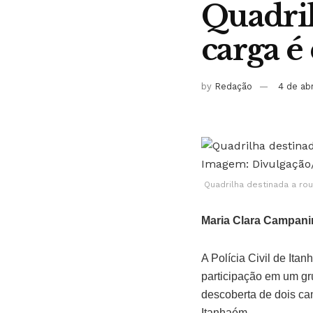
Quadril
carga é
by
Redação
4 de ab
Quadrilha destinada a ro
Maria Clara Campani
A Polícia Civil de Ita
participação em um gru
descoberta de dois c
Itanhaém.