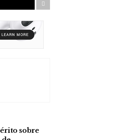
érito sobre
 de