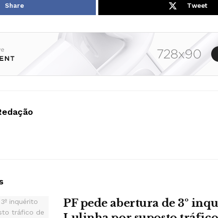
Share
Tweet
Redação
s
PF pede abertura de 3º inqu
Lulinha por suposto tráfico