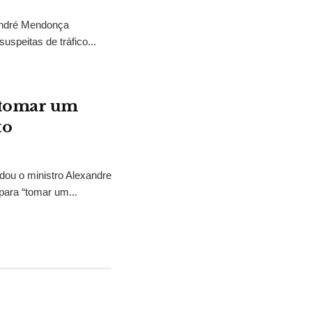
 André Mendonça
uspeitas de tráfico...
“tomar um
to
idou o ministro Alexandre
para “tomar um...