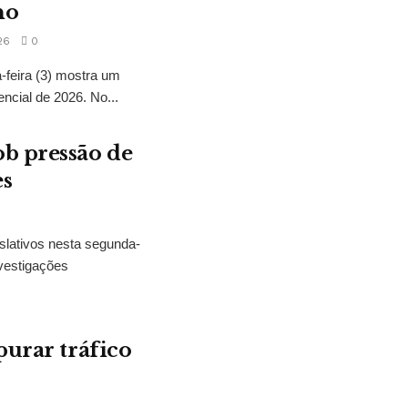
no
26
0
feira (3) mostra um
encial de 2026. No...
b pressão de
es
slativos nesta segunda-
vestigações
purar tráfico