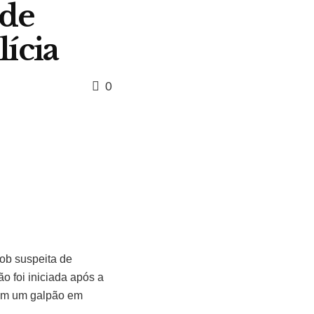
 de
ícia
0
sob suspeita de
o foi iniciada após a
em um galpão em