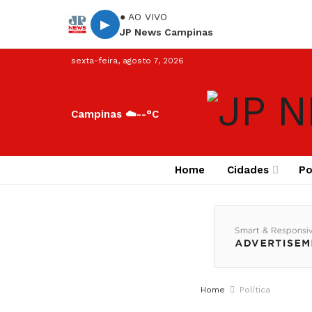
● AO VIVO
▶
JP News Campinas
sexta-feira, agosto 7, 2026
Campinas ☁️
--°C
Home
Cidades
Po
Home
Política