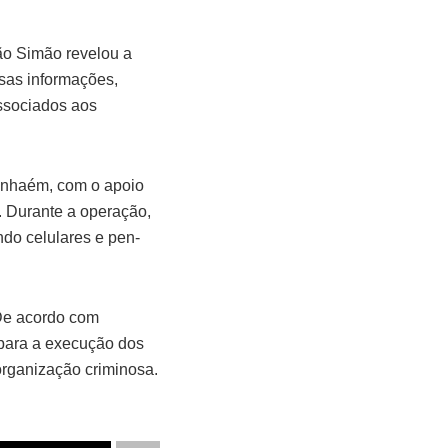
ão Simão revelou a
sas informações,
ssociados aos
tanhaém, com o apoio
 Durante a operação,
indo celulares e pen-
 De acordo com
s para a execução dos
organização criminosa.