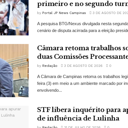
primeiro e no segundo tur
by
Portal JP News Campinas
3 DE AGOSTO DE 20
A pesquisa BTG/Nexus divulgada nesta segunda-
cenário de disputa acirrada para a eleição presid
Câmara retoma trabalhos so
duas Comissões Processant
by
Redação
3 DE AGOSTO DE 2026
0
A Câmara de Campinas retoma os trabalhos legi
feira (3) em meio a um ambiente marcado por in
envolvendo...
STF libera inquérito para a
de influência de Lulinha
by
Redação
31 DE JULHO DE 2026
0