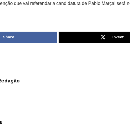
venção que vai referendar a candidatura de Pablo Marçal será n
Share
Tweet
Redação
s