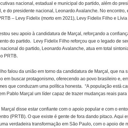
cutivas nacional, estadual e municipal do partido, além do pre
l, e do presidente nacional, Leonardo Avalanche. No encontro, 
PRTB – Levy Fidelix (morto em 2021), Levy Fidelix Filho e Lívia 
festou seu apoio à candidatura de Marçal, reforçando a confian
mento do partido. Levy Fidelix Filho reforçou que o legado de se
 nacional do partido, Leonardo Avalanche, atua em total sinton
elo PRTB.
ilho falou da união em torno da candidatura de Marçal, que na s
o em buscar protagonismo, oferecendo ao povo brasileiro e, em
omes que conduzam uma política honesta. “A população está 
ê em Pablo Marçal um líder capaz de trazer mudanças reais para 
 Marçal disse estar confiante com o apoio popular e com o ent
entro (PRTB). O que existe é gente de fora dando pitaco. Aqui 
uma verdadeira transformação em São Paulo, com o apoio de m