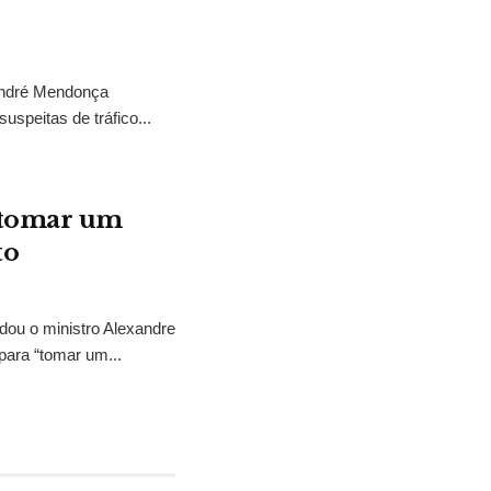
 André Mendonça
uspeitas de tráfico...
“tomar um
to
idou o ministro Alexandre
para “tomar um...