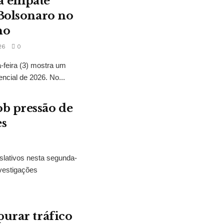
a empate
 Bolsonaro no
no
26
0
feira (3) mostra um
encial de 2026. No...
b pressão de
es
slativos nesta segunda-
vestigações
purar tráfico