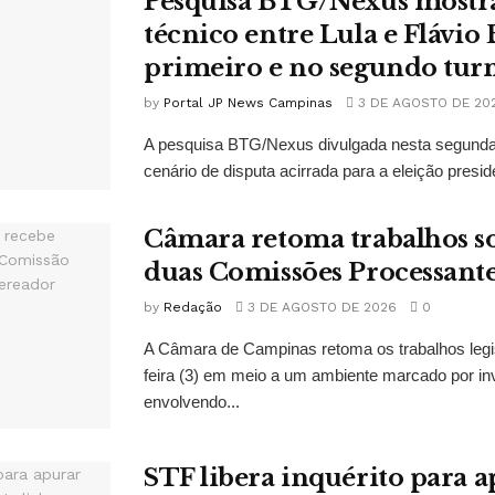
Pesquisa BTG/Nexus mostr
técnico entre Lula e Flávio
primeiro e no segundo tur
by
Portal JP News Campinas
3 DE AGOSTO DE 20
A pesquisa BTG/Nexus divulgada nesta segunda-
cenário de disputa acirrada para a eleição presid
Câmara retoma trabalhos so
duas Comissões Processant
by
Redação
3 DE AGOSTO DE 2026
0
A Câmara de Campinas retoma os trabalhos legi
feira (3) em meio a um ambiente marcado por in
envolvendo...
STF libera inquérito para a