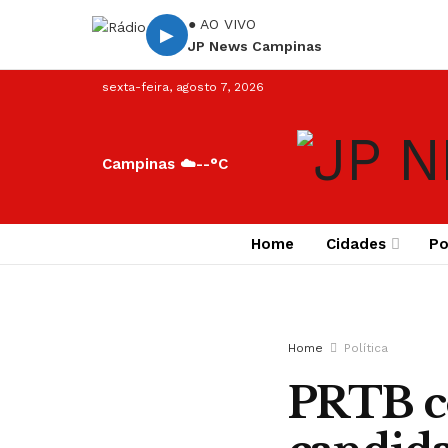
● AO VIVO
▶
JP News Campinas
sexta-feira, agosto 7, 2026
Campinas ☁️
--°C
Home
Cidades
Po
Home
Política
PRTB c