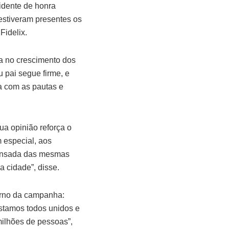
sidente de honra
estiveram presentes os
Fidelix.
ça no crescimento dos
u pai segue firme, e
ia com as pautas e
ua opinião reforça o
 especial, aos
cansada das mesmas
a cidade”, disse.
orno da campanha:
estamos todos unidos e
ilhões de pessoas”,