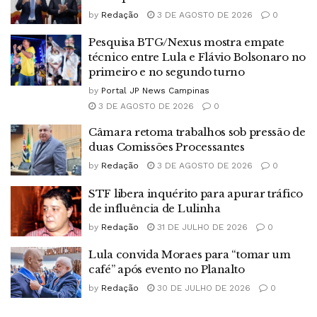
by
Redação
3 DE AGOSTO DE 2026
0
Pesquisa BTG/Nexus mostra empate
técnico entre Lula e Flávio Bolsonaro no
primeiro e no segundo turno
by
Portal JP News Campinas
3 DE AGOSTO DE 2026
0
Câmara retoma trabalhos sob pressão de
duas Comissões Processantes
by
Redação
3 DE AGOSTO DE 2026
0
STF libera inquérito para apurar tráfico
de influência de Lulinha
by
Redação
31 DE JULHO DE 2026
0
Lula convida Moraes para “tomar um
café” após evento no Planalto
by
Redação
30 DE JULHO DE 2026
0