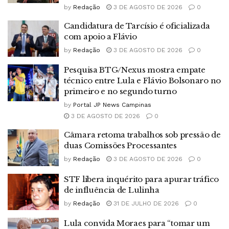
by
Redação
3 DE AGOSTO DE 2026
0
Candidatura de Tarcísio é oficializada
com apoio a Flávio
by
Redação
3 DE AGOSTO DE 2026
0
Pesquisa BTG/Nexus mostra empate
técnico entre Lula e Flávio Bolsonaro no
primeiro e no segundo turno
by
Portal JP News Campinas
3 DE AGOSTO DE 2026
0
Câmara retoma trabalhos sob pressão de
duas Comissões Processantes
by
Redação
3 DE AGOSTO DE 2026
0
STF libera inquérito para apurar tráfico
de influência de Lulinha
by
Redação
31 DE JULHO DE 2026
0
Lula convida Moraes para “tomar um