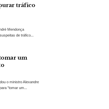
purar tráfico
 André Mendonça
uspeitas de tráfico...
“tomar um
to
idou o ministro Alexandre
para “tomar um...