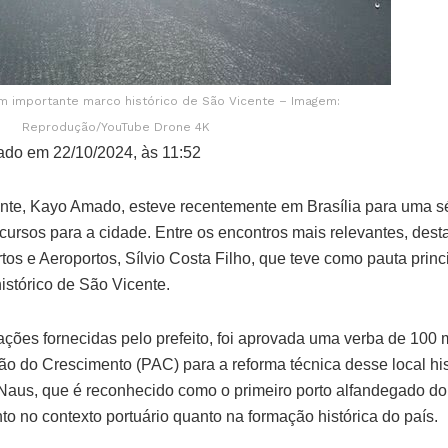
um importante marco histórico de São Vicente – Imagem:
Reprodução/YouTube Drone 4K
ado em 22/10/2024, às 11:52
ente, Kayo Amado, esteve recentemente em Brasília para uma s
ecursos para a cidade. Entre os encontros mais relevantes, des
tos e Aeroportos, Sílvio Costa Filho, que teve como pauta princ
istórico de São Vicente.
ões fornecidas pelo prefeito, foi aprovada uma verba de 100 m
 do Crescimento (PAC) para a reforma técnica desse local hist
 Naus, que é reconhecido como o primeiro porto alfandegado do 
to no contexto portuário quanto na formação histórica do país.