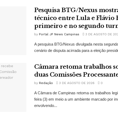
Pesquisa BTG/Nexus mostr
técnico entre Lula e Flávio
primeiro e no segundo tur
by
Portal JP News Campinas
3 DE AGOSTO DE 20
A pesquisa BTG/Nexus divulgada nesta segunda-
cenário de disputa acirrada para a eleição presid
Câmara retoma trabalhos so
duas Comissões Processant
by
Redação
3 DE AGOSTO DE 2026
0
A Câmara de Campinas retoma os trabalhos legi
feira (3) em meio a um ambiente marcado por in
envolvendo...