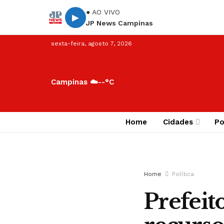
● AO VIVO
▶
JP News Campinas
sexta-feira, agosto 7, 2026
Campinas ☁️
--°C
Home
Cidades
Po
Home
Política
Prefeit