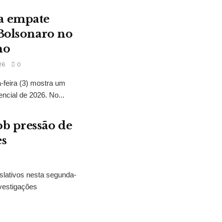
a empate
 Bolsonaro no
no
26
0
feira (3) mostra um
encial de 2026. No...
b pressão de
es
slativos nesta segunda-
vestigações