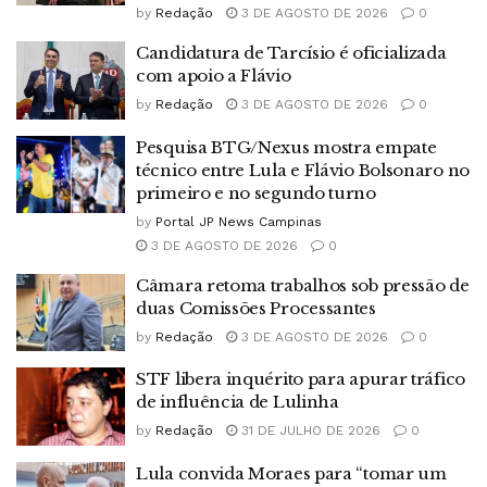
by
Redação
3 DE AGOSTO DE 2026
0
Candidatura de Tarcísio é oficializada
com apoio a Flávio
by
Redação
3 DE AGOSTO DE 2026
0
Pesquisa BTG/Nexus mostra empate
técnico entre Lula e Flávio Bolsonaro no
primeiro e no segundo turno
by
Portal JP News Campinas
3 DE AGOSTO DE 2026
0
Câmara retoma trabalhos sob pressão de
duas Comissões Processantes
by
Redação
3 DE AGOSTO DE 2026
0
STF libera inquérito para apurar tráfico
de influência de Lulinha
by
Redação
31 DE JULHO DE 2026
0
Lula convida Moraes para “tomar um