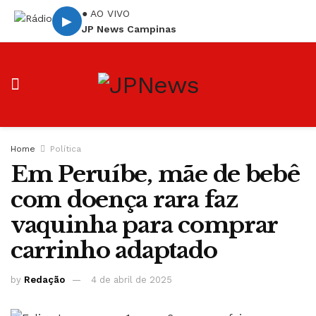
● AO VIVO
▶
JP News Campinas
Home
Política
Em Peruíbe, mãe de bebê
com doença rara faz
vaquinha para comprar
carrinho adaptado
by
Redação
4 de abril de 2025