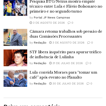
Pesquisa BTG/Nexus mostra empate
técnico entre Lula e Flávio Bolsonaro no
primeiro e no segundo turno
by
Portal JP News Campinas
3 DE AGOSTO DE 2026
0
Câmara retoma trabalhos sob pressão de
duas Comissões Processantes
by
Redação
3 DE AGOSTO DE 2026
0
STF libera inquérito para apurar tráfico
de influência de Lulinha
by
Redação
31 DE JULHO DE 2026
0
Lula convida Moraes para “tomar um
café” após evento no Planalto
by
Redação
30 DE JULHO DE 2026
0