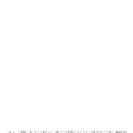
PAT Guarujá oferece novas oportunidade de emprego nesta quarta;