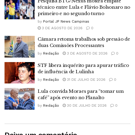
Pesquisa BTG/Nexus mostra empate
técnico entre Lula e Flávio Bolsonaro no
primeiro e no segundo turno
by
Portal JP News Campinas
3 DE AGOSTO DE 2026
0
Câmara retoma trabalhos sob pressão de
duas Comissões Processantes
by
Redação
3 DE AGOSTO DE 2026
0
STF libera inquérito para apurar tráfico
de influência de Lulinha
by
Redação
31 DE JULHO DE 2026
0
Lula convida Moraes para “tomar um
café” após evento no Planalto
by
Redação
30 DE JULHO DE 2026
0
Deixe um comentário