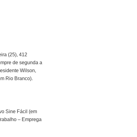
ira (25), 412
sempre de segunda a
residente Wilson,
im Rio Branco).
vo Sine Fácil (em
 Trabalho – Emprega