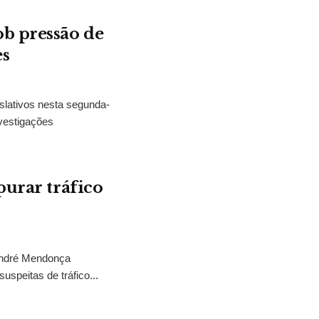
b pressão de
es
slativos nesta segunda-
vestigações
purar tráfico
 André Mendonça
uspeitas de tráfico...