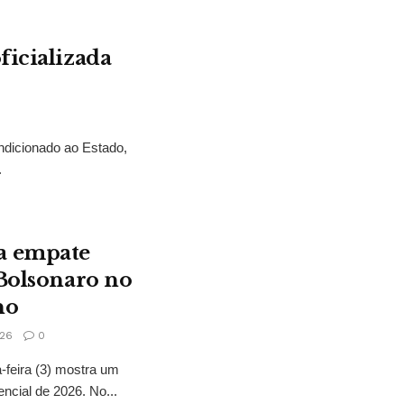
ficializada
ndicionado ao Estado,
.
a empate
 Bolsonaro no
no
26
0
feira (3) mostra um
encial de 2026. No...