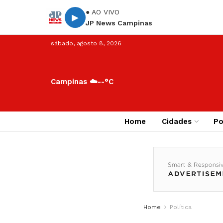
● AO VIVO
▶
JP News Campinas
sábado, agosto 8, 2026
Campinas ☁️
--°C
Home
Cidades
Po
Home
Política