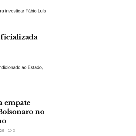
ra investigar Fábio Luís
ficializada
ndicionado ao Estado,
.
a empate
 Bolsonaro no
no
26
0