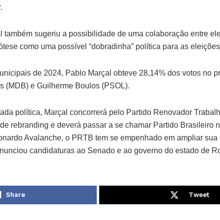
.
l também sugeriu a possibilidade de uma colaboração entre ele
ótese como uma possível “dobradinha” política para as eleiçõe
unicipais de 2024, Pablo Marçal obteve 28,14% dos votos no pri
es (MDB) e Guilherme Boulos (PSOL).
da política, Marçal concorrerá pelo Partido Renovador Trabalh
de rebranding e deverá passar a se chamar Partido Brasileiro 
eonardo Avalanche, o PRTB tem se empenhado em ampliar sua 
á anunciou candidaturas ao Senado e ao governo do estado de R
Share
Tweet