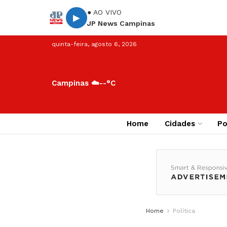
● AO VIVO
▶
JP News Campinas
quinta-feira, agosto 6, 2026
Campinas ☁️
--°C
Home
Cidades
Po
Home
Política