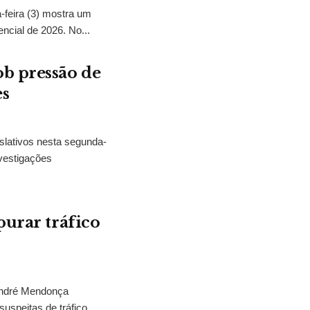
feira (3) mostra um
encial de 2026. No...
b pressão de
es
slativos nesta segunda-
vestigações
purar tráfico
 André Mendonça
uspeitas de tráfico...