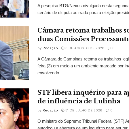
A pesquisa BTG/Nexus divulgada nesta segunda-
cenário de disputa acirrada para a eleição presid
Câmara retoma trabalhos so
duas Comissões Processant
by
Redação
3 DE AGOSTO DE 2026
0
A Câmara de Campinas retoma os trabalhos legi
feira (3) em meio a um ambiente marcado por in
envolvendo...
STF libera inquérito para a
de influência de Lulinha
by
Redação
31 DE JULHO DE 2026
0
O ministro do Supremo Tribunal Federal (STF)
autorizou a abertura de um inquérito para apurar s