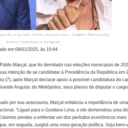
querdo, e ao lado direito, Gustavo Lima – Imagem: Reprodução/
Antonio Chahestian e Instagram
ado em 08/01/2025, às 10:44
l Pablo Marçal, que foi derrotado nas eleições municipais de 202
sua intenção de se candidatar à Presidência da República em 2
eira (7), após Marçal declarar apoio à possível candidatura do c
Grande Angular, do Metrópoles, seus planos de disputar o carg
do por sua assessoria, Marçal enfatizou a importância de uma
nacional. “Liguei para o Gusttavo Lima, e ele demonstrou uma 
 Estamos prestes a enfrentar um dos períodos econômicos mais
 que, em seguida, surgirá uma nova geração política. Seja bem-v