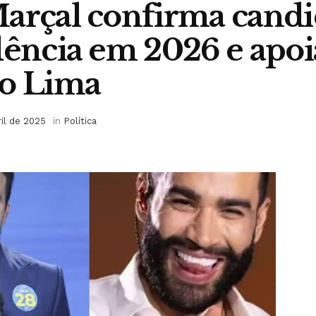
arçal confirma candi
dência em 2026 e apoi
vo Lima
ril de 2025
in
Política