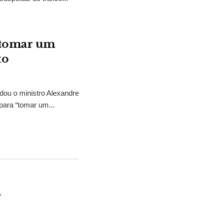
“tomar um
to
idou o ministro Alexandre
para “tomar um...
*