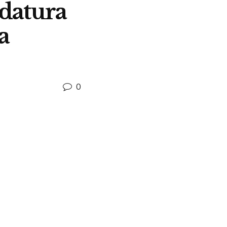
datura
a
0