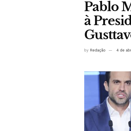
Pablo M
à Presi
Gustta
by
Redação
4 de ab