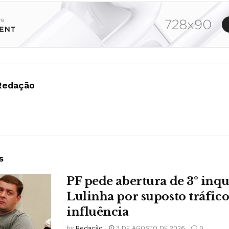
Redação
s
PF pede abertura de 3º inqu
Lulinha por suposto tráfico
influência
by
Redação
3 DE AGOSTO DE 2026
0