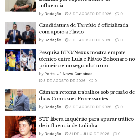
influência
by
Redação
3 DE AGOSTO DE 2026
0
Candidatura de Tarcísio é oficializada
com apoio a Flávio
by
Redação
3 DE AGOSTO DE 2026
0
Pesquisa BTG/Nexus mostra empate
técnico entre Lula e Flávio Bolsonaro no
primeiro e no segundo turno
by
Portal JP News Campinas
3 DE AGOSTO DE 2026
0
Câmara retoma trabalhos sob pressão de
duas Comissões Processantes
by
Redação
3 DE AGOSTO DE 2026
0
STF libera inquérito para apurar tráfico
de influência de Lulinha
by
Redação
31 DE JULHO DE 2026
0