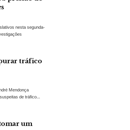
es
slativos nesta segunda-
vestigações
purar tráfico
 André Mendonça
uspeitas de tráfico...
“tomar um