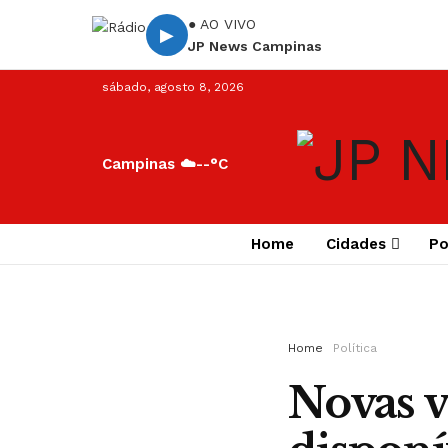
● AO VIVO
▶
JP News Campinas
sábado, agosto 8, 2026
Campinas ☁️
--°C
Home
Cidades
Po
Home
Política
Novas v