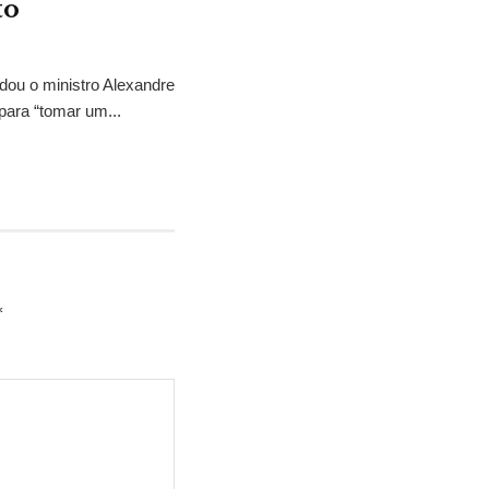
to
idou o ministro Alexandre
para “tomar um...
*