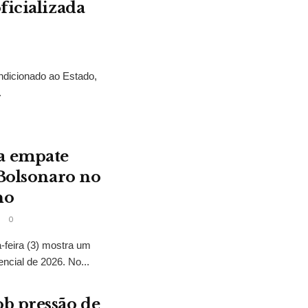
ficializada
ndicionado ao Estado,
.
a empate
 Bolsonaro no
no
0
feira (3) mostra um
encial de 2026. No...
b pressão de