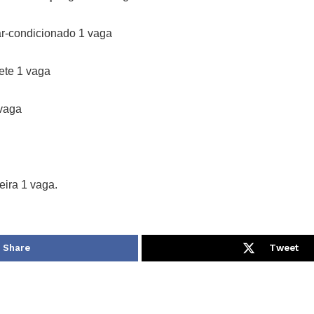
ar-condicionado 1 vaga
ete 1 vaga
 vaga
ira 1 vaga.
Share
Tweet