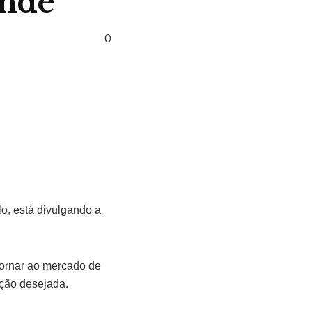
ande
0
o, está divulgando a
tornar ao mercado de
nção desejada.