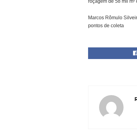
roçagem de 58 mil m² d
Marcos Rômulo Silveir
pontos de coleta