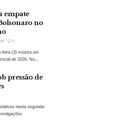
a empate
 Bolsonaro no
no
26
0
feira (3) mostra um
encial de 2026. No...
b pressão de
es
slativos nesta segunda-
vestigações