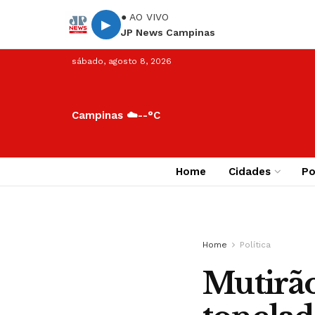
● AO VIVO
▶
JP News Campinas
sábado, agosto 8, 2026
Campinas ☁️
--°C
Home
Cidades
Po
Home
Política
Mutirão