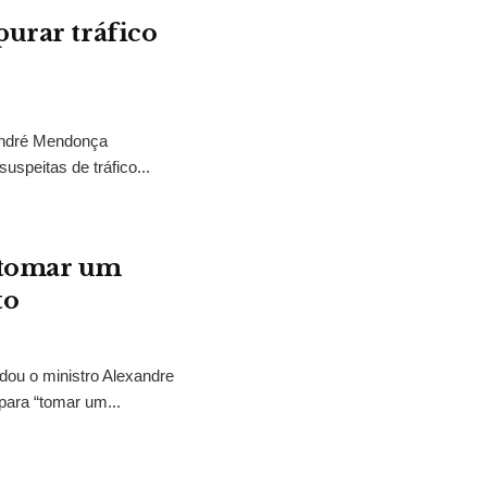
purar tráfico
 André Mendonça
uspeitas de tráfico...
“tomar um
to
idou o ministro Alexandre
para “tomar um...