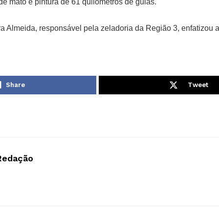
e mato e pintura de 61 quilômetros de guias.
a Almeida, responsável pela zeladoria da Região 3, enfatizou 
Share
Tweet
Redação