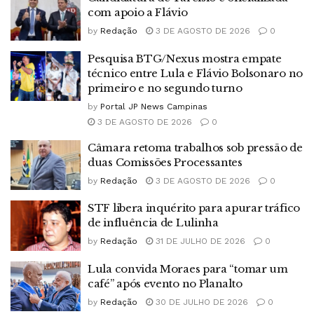
com apoio a Flávio
by
Redação
3 DE AGOSTO DE 2026
0
Pesquisa BTG/Nexus mostra empate
técnico entre Lula e Flávio Bolsonaro no
primeiro e no segundo turno
by
Portal JP News Campinas
3 DE AGOSTO DE 2026
0
Câmara retoma trabalhos sob pressão de
duas Comissões Processantes
by
Redação
3 DE AGOSTO DE 2026
0
STF libera inquérito para apurar tráfico
de influência de Lulinha
by
Redação
31 DE JULHO DE 2026
0
Lula convida Moraes para “tomar um
café” após evento no Planalto
by
Redação
30 DE JULHO DE 2026
0