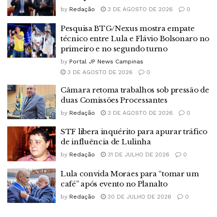
by
Redação
3 DE AGOSTO DE 2026
0
Pesquisa BTG/Nexus mostra empate
técnico entre Lula e Flávio Bolsonaro no
primeiro e no segundo turno
by
Portal JP News Campinas
3 DE AGOSTO DE 2026
0
Câmara retoma trabalhos sob pressão de
duas Comissões Processantes
by
Redação
3 DE AGOSTO DE 2026
0
STF libera inquérito para apurar tráfico
de influência de Lulinha
by
Redação
31 DE JULHO DE 2026
0
Lula convida Moraes para “tomar um
café” após evento no Planalto
by
Redação
30 DE JULHO DE 2026
0