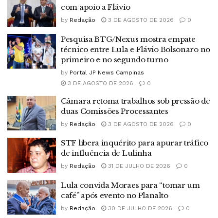
com apoio a Flávio
by
Redação
3 DE AGOSTO DE 2026
0
Pesquisa BTG/Nexus mostra empate
técnico entre Lula e Flávio Bolsonaro no
primeiro e no segundo turno
by
Portal JP News Campinas
3 DE AGOSTO DE 2026
0
Câmara retoma trabalhos sob pressão de
duas Comissões Processantes
by
Redação
3 DE AGOSTO DE 2026
0
STF libera inquérito para apurar tráfico
de influência de Lulinha
by
Redação
31 DE JULHO DE 2026
0
Lula convida Moraes para “tomar um
café” após evento no Planalto
by
Redação
30 DE JULHO DE 2026
0