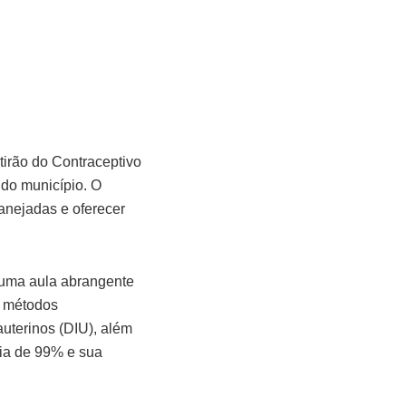
tirão do Contraceptivo
 do município. O
anejadas e oferecer
e uma aula abrangente
s métodos
auterinos (DIU), além
cia de 99% e sua