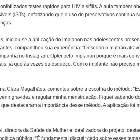
onibilizados testes rápidos para HIV e sífilis. A aula também a
veis (ISTs), enfatizando que o uso de preservativos continua 
nças.
, iniciou-se a aplicação do Implanon nas adolescentes present
antes, compartilhou sua experiência: “Descobri o mutirão atrav
ampanha no Instagram. Optei pelo Implanon porque é mais conv
nais, já que às vezes eu esqueço. Com o implante não preciso
ria Clara Magalhães, comentou sobre a escolha do método: “Es
evenir gravidez e regular minha menstruação. Fiquei sabendo do
, que destacaram a importância desse método. A aplicação foi m
i, diretora da Saúde da Mulher e idealizadora do projeto, desta
política pública: “É fundamental discutir cedo sobre esses tema