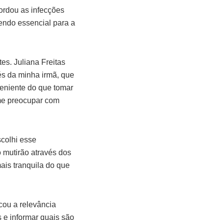
bordou as infecções
sendo essencial para a
es. Juliana Freitas
és da minha irmã, que
eniente do que tomar
 me preocupar com
colhi esse
 mutirão através dos
ais tranquila do que
cou a relevância
s e informar quais são