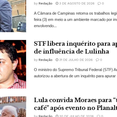
by
Redação
3 DE AGOSTO DE 2026
0
A Câmara de Campinas retoma os trabalhos legi
feira (3) em meio a um ambiente marcado por in
envolvendo...
STF libera inquérito para a
de influência de Lulinha
by
Redação
31 DE JULHO DE 2026
0
O ministro do Supremo Tribunal Federal (STF)
autorizou a abertura de um inquérito para apurar s
Lula convida Moraes para 
café” após evento no Planal
by
Redação
30 DE JULHO DE 2026
0