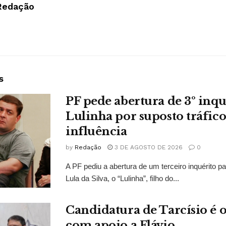
Redação
s
PF pede abertura de 3º inqu
Lulinha por suposto tráfico
influência
by
Redação
3 DE AGOSTO DE 2026
0
A PF pediu a abertura de um terceiro inquérito pa
Lula da Silva, o “Lulinha”, filho do...
Candidatura de Tarcísio é o
com apoio a Flávio