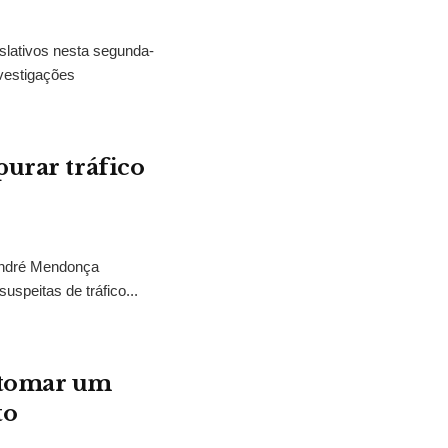
slativos nesta segunda-
vestigações
purar tráfico
 André Mendonça
uspeitas de tráfico...
“tomar um
to