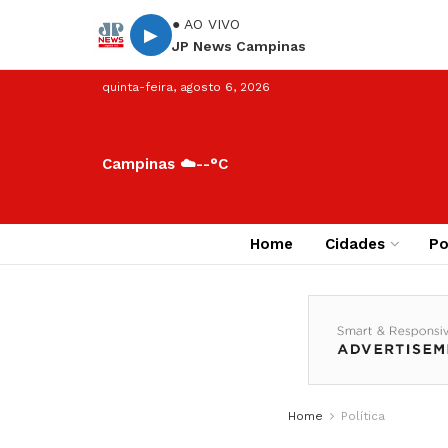
● AO VIVO
▶
JP News Campinas
quinta-feira, agosto 6, 2026
Campinas ☁️
--°C
Home
Cidades
Po
Home
Política