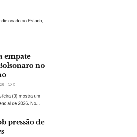
ndicionado ao Estado,
.
a empate
 Bolsonaro no
no
26
0
feira (3) mostra um
encial de 2026. No...
b pressão de
es