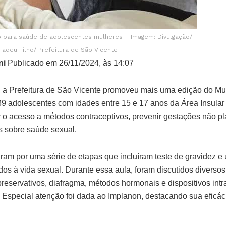
ão para saúde de adolescentes mulheres – Imagem: Divulgação/
Tadeu Filho/ Prefeitura de São Vicente
ni
Publicado em 26/11/2024, às 14:07
, a Prefeitura de São Vicente promoveu mais uma edição do Mu
9 adolescentes com idades entre 15 e 17 anos da Área Insular
 o acesso a métodos contraceptivos, prevenir gestações não pl
s sobre saúde sexual.
aram por uma série de etapas que incluíram teste de gravidez 
dos à vida sexual. Durante essa aula, foram discutidos diverso
reservativos, diafragma, métodos hormonais e dispositivos intr
. Especial atenção foi dada ao Implanon, destacando sua eficá