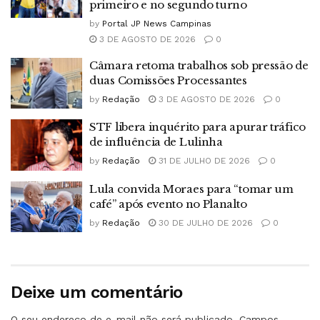
primeiro e no segundo turno
by
Portal JP News Campinas
3 DE AGOSTO DE 2026
0
Câmara retoma trabalhos sob pressão de
duas Comissões Processantes
by
Redação
3 DE AGOSTO DE 2026
0
STF libera inquérito para apurar tráfico
de influência de Lulinha
by
Redação
31 DE JULHO DE 2026
0
Lula convida Moraes para “tomar um
café” após evento no Planalto
by
Redação
30 DE JULHO DE 2026
0
Deixe um comentário
O seu endereço de e-mail não será publicado.
Campos