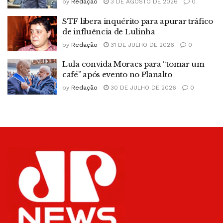
by
Redação
3 DE AGOSTO DE 2026
0
STF libera inquérito para apurar tráfico
de influência de Lulinha
by
Redação
31 DE JULHO DE 2026
0
Lula convida Moraes para “tomar um
café” após evento no Planalto
by
Redação
30 DE JULHO DE 2026
0