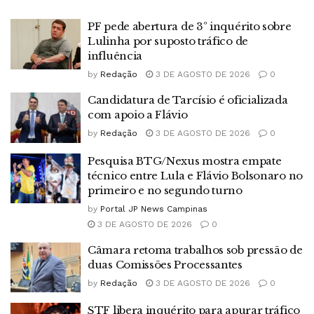
PF pede abertura de 3º inquérito sobre
Lulinha por suposto tráfico de
influência
by
Redação
3 DE AGOSTO DE 2026
0
Candidatura de Tarcísio é oficializada
com apoio a Flávio
by
Redação
3 DE AGOSTO DE 2026
0
Pesquisa BTG/Nexus mostra empate
técnico entre Lula e Flávio Bolsonaro no
primeiro e no segundo turno
by
Portal JP News Campinas
3 DE AGOSTO DE 2026
0
Câmara retoma trabalhos sob pressão de
duas Comissões Processantes
by
Redação
3 DE AGOSTO DE 2026
0
STF libera inquérito para apurar tráfico