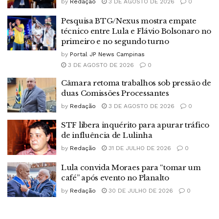
by
Redação
3 DE AGOSTO DE 2026
0
Pesquisa BTG/Nexus mostra empate
técnico entre Lula e Flávio Bolsonaro no
primeiro e no segundo turno
by
Portal JP News Campinas
3 DE AGOSTO DE 2026
0
Câmara retoma trabalhos sob pressão de
duas Comissões Processantes
by
Redação
3 DE AGOSTO DE 2026
0
STF libera inquérito para apurar tráfico
de influência de Lulinha
by
Redação
31 DE JULHO DE 2026
0
Lula convida Moraes para “tomar um
café” após evento no Planalto
by
Redação
30 DE JULHO DE 2026
0