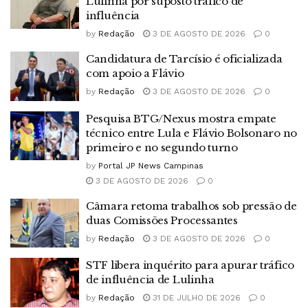
Lulinha por suposto tráfico de
influência
by
Redação
3 DE AGOSTO DE 2026
0
Candidatura de Tarcísio é oficializada
com apoio a Flávio
by
Redação
3 DE AGOSTO DE 2026
0
Pesquisa BTG/Nexus mostra empate
técnico entre Lula e Flávio Bolsonaro no
primeiro e no segundo turno
by
Portal JP News Campinas
3 DE AGOSTO DE 2026
0
Câmara retoma trabalhos sob pressão de
duas Comissões Processantes
by
Redação
3 DE AGOSTO DE 2026
0
STF libera inquérito para apurar tráfico
de influência de Lulinha
by
Redação
31 DE JULHO DE 2026
0