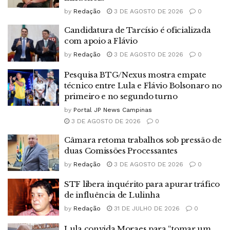
by
Redação
3 DE AGOSTO DE 2026
0
Candidatura de Tarcísio é oficializada
com apoio a Flávio
by
Redação
3 DE AGOSTO DE 2026
0
Pesquisa BTG/Nexus mostra empate
técnico entre Lula e Flávio Bolsonaro no
primeiro e no segundo turno
by
Portal JP News Campinas
3 DE AGOSTO DE 2026
0
Câmara retoma trabalhos sob pressão de
duas Comissões Processantes
by
Redação
3 DE AGOSTO DE 2026
0
STF libera inquérito para apurar tráfico
de influência de Lulinha
by
Redação
31 DE JULHO DE 2026
0
Lula convida Moraes para “tomar um