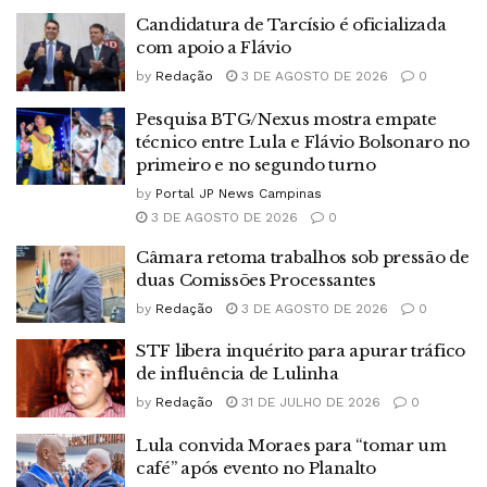
Candidatura de Tarcísio é oficializada
com apoio a Flávio
by
Redação
3 DE AGOSTO DE 2026
0
Pesquisa BTG/Nexus mostra empate
técnico entre Lula e Flávio Bolsonaro no
primeiro e no segundo turno
by
Portal JP News Campinas
3 DE AGOSTO DE 2026
0
Câmara retoma trabalhos sob pressão de
duas Comissões Processantes
by
Redação
3 DE AGOSTO DE 2026
0
STF libera inquérito para apurar tráfico
de influência de Lulinha
by
Redação
31 DE JULHO DE 2026
0
Lula convida Moraes para “tomar um
café” após evento no Planalto