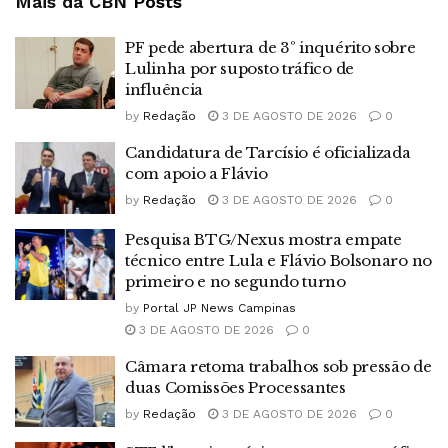
Mais da CBN
Posts
PF pede abertura de 3º inquérito sobre
Lulinha por suposto tráfico de
influência
by
Redação
3 DE AGOSTO DE 2026
0
Candidatura de Tarcísio é oficializada
com apoio a Flávio
by
Redação
3 DE AGOSTO DE 2026
0
Pesquisa BTG/Nexus mostra empate
técnico entre Lula e Flávio Bolsonaro no
primeiro e no segundo turno
by
Portal JP News Campinas
3 DE AGOSTO DE 2026
0
Câmara retoma trabalhos sob pressão de
duas Comissões Processantes
by
Redação
3 DE AGOSTO DE 2026
0