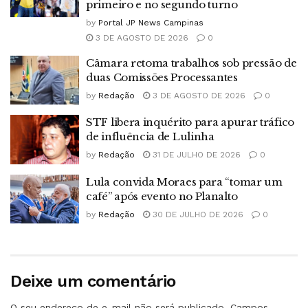
primeiro e no segundo turno
by
Portal JP News Campinas
3 DE AGOSTO DE 2026
0
Câmara retoma trabalhos sob pressão de
duas Comissões Processantes
by
Redação
3 DE AGOSTO DE 2026
0
STF libera inquérito para apurar tráfico
de influência de Lulinha
by
Redação
31 DE JULHO DE 2026
0
Lula convida Moraes para “tomar um
café” após evento no Planalto
by
Redação
30 DE JULHO DE 2026
0
Deixe um comentário
O seu endereço de e-mail não será publicado.
Campos