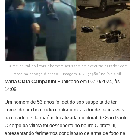
Crime brutal no litoral: homem acusado de executar catador com
tiros na cabeça é preso – Imagem: Divulgação/ Polícia Civil
Maria Clara Campanini
Publicado em 03/10/2024, às
14:09
Um homem de 53 anos foi detido sob suspeita de ter
cometido um homicídio contra um catador de recicláveis
na cidade de Itanhaém, localizada no litoral de São Paulo.
O corpo da vítima foi descoberto no bairro Cibratel II,
apresentando ferimentos por disparo de arma de fogo na