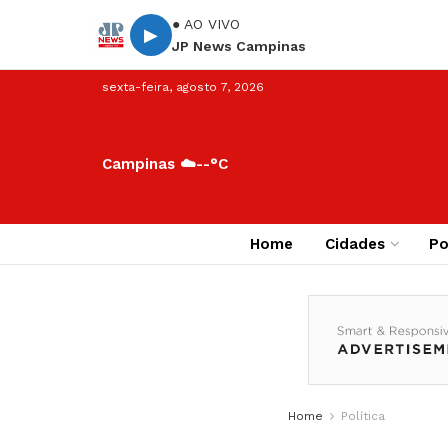
● AO VIVO
▶
JP News Campinas
sexta-feira, agosto 7, 2026
Campinas ☁️
--°C
Home
Cidades
Po
Home
Política