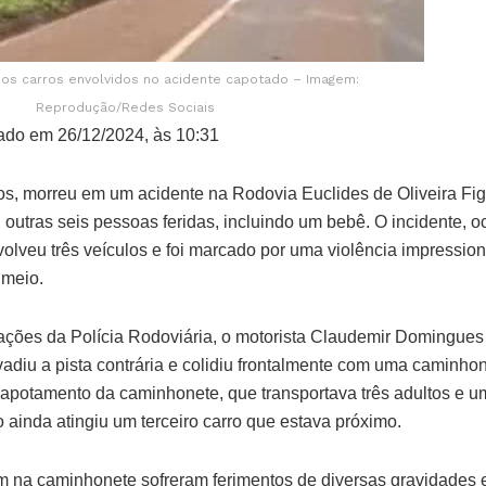
s carros envolvidos no acidente capotado – Imagem:
Reprodução/Redes Sociais
ado em 26/12/2024, às 10:31
, morreu em um acidente na Rodovia Euclides de Oliveira Fig
outras seis pessoas feridas, incluindo um bebê. O incidente, oc
volveu três veículos e foi marcado por uma violência impressio
o meio.
ções da Polícia Rodoviária, o motorista Claudemir Domingue
nvadiu a pista contrária e colidiu frontalmente com uma caminhon
apotamento da caminhonete, que transportava três adultos e u
 ainda atingiu um terceiro carro que estava próximo.
m na caminhonete sofreram ferimentos de diversas gravidades 