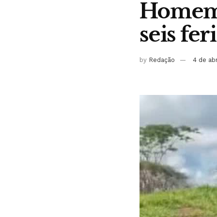
Homem 
seis fe
by
Redação
4 de ab