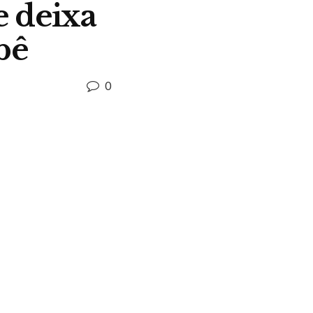
 deixa
bê
0