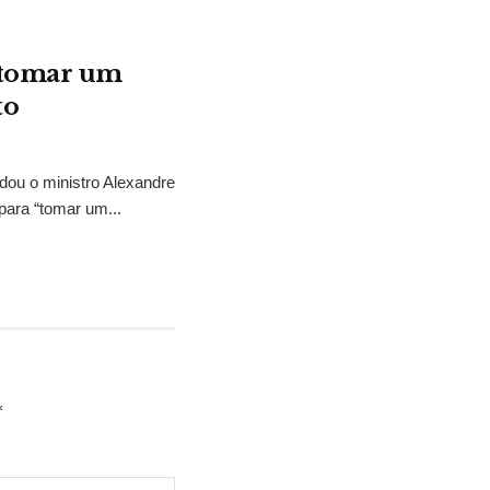
“tomar um
to
idou o ministro Alexandre
para “tomar um...
*