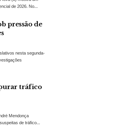
encial de 2026. No...
b pressão de
es
slativos nesta segunda-
vestigações
purar tráfico
 André Mendonça
uspeitas de tráfico...