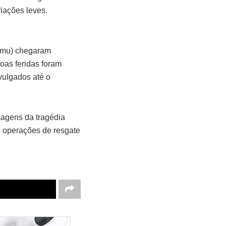
iações leves.
amu) chegaram
soas feridas foram
vulgados até o
magens da tragédia
s operações de resgate