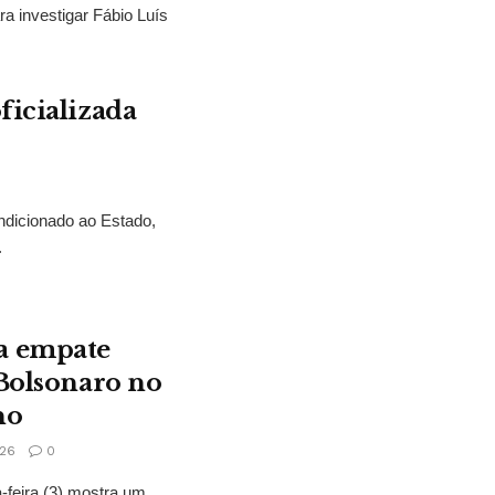
ra investigar Fábio Luís
ficializada
ndicionado ao Estado,
.
a empate
 Bolsonaro no
no
26
0
feira (3) mostra um