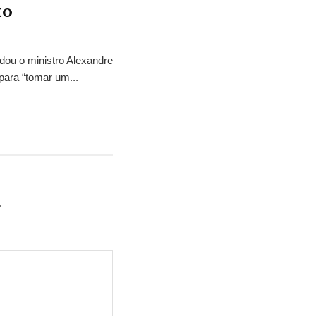
to
idou o ministro Alexandre
para “tomar um...
*