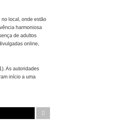
 no local, onde estão
vivência harmoniosa
esença de adultos
ivulgadas online,
1). As autoridades
ram início a uma