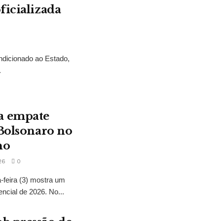
ficializada
ndicionado ao Estado,
.
a empate
 Bolsonaro no
no
26
0
feira (3) mostra um
encial de 2026. No...