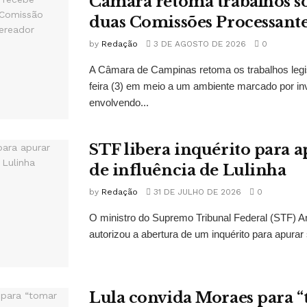
Câmara retoma trabalhos so
duas Comissões Processant
by
Redação
3 DE AGOSTO DE 2026
0
A Câmara de Campinas retoma os trabalhos legi
feira (3) em meio a um ambiente marcado por in
envolvendo...
STF libera inquérito para a
de influência de Lulinha
by
Redação
31 DE JULHO DE 2026
0
O ministro do Supremo Tribunal Federal (STF)
autorizou a abertura de um inquérito para apurar s
Lula convida Moraes para 