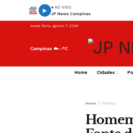
● AO VIVO
▶
JP News Campinas
sexta-feira, agosto 7, 2026
Campinas ☁️
--°C
Home
Cidades
Po
Home
Política
Homem 