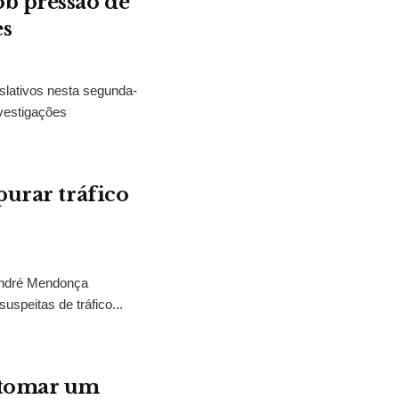
b pressão de
es
slativos nesta segunda-
vestigações
purar tráfico
 André Mendonça
uspeitas de tráfico...
“tomar um