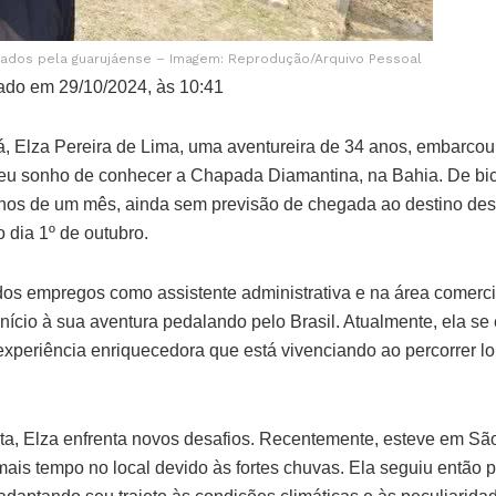
zados pela guarujáense – Imagem: Reprodução/Arquivo Pessoal
ado em 29/10/2024, às 10:41
, Elza Pereira de Lima, uma aventureira de 34 anos, embarco
 seu sonho de conhecer a Chapada Diamantina, na Bahia. De bici
nos de um mês, ainda sem previsão de chegada ao destino des
dia 1º de outubro.
os empregos como assistente administrativa e na área comerc
nício à sua aventura pedalando pelo Brasil. Atualmente, ela s
experiência enriquecedora que está vivenciando ao percorrer l
ita, Elza enfrenta novos desafios. Recentemente, esteve em S
ais tempo no local devido às fortes chuvas. Ela seguiu então