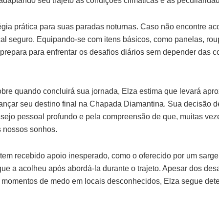
daptando seu trajeto às condições climáticas e às peculiarida
égia prática para suas paradas noturnas. Caso não encontre ac
al seguro. Equipando-se com itens básicos, como panelas, rou
e prepara para enfrentar os desafios diários sem depender das
obre quando concluirá sua jornada, Elza estima que levará apr
ançar seu destino final na Chapada Diamantina. Sua decisão d
esejo pessoal profundo e pela compreensão de que, muitas vez
s nossos sonhos.
tem recebido apoio inesperado, como o oferecido por um sargent
e a acolheu após abordá-la durante o trajeto. Apesar dos desa
o momentos de medo em locais desconhecidos, Elza segue dete