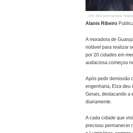
Um dos percursos reali
Alanis Ribeiro
Public
A moradora de Guarujá
notável para realizar
por 20 cidades em me
audaciosa começou no 
Após pedir demissão d
engenharia, Elza deu i
Gerais, destacando a 
diariamente.
A cada cidade que vis
precisou permanecer m