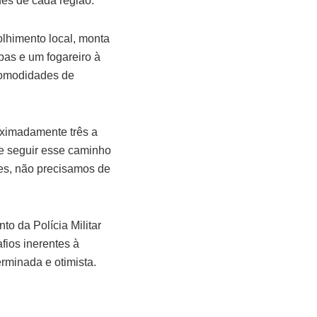
des de cada região.
olhimento local, monta
pas e um fogareiro à
 comodidades de
oximadamente três a
e seguir esse caminho
es, não precisamos de
o da Polícia Militar
fios inerentes à
rminada e otimista.