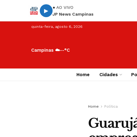
● AO VIVO
▶
JP News Campinas
quinta-feira, agosto 6, 2026
Campinas ☁️
--°C
Home
Cidades
Po
Home
Política
Guaruj