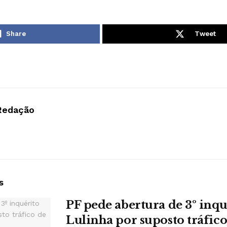
Share
Tweet
Redação
s
PF pede abertura de 3º inqu
Lulinha por suposto tráfico