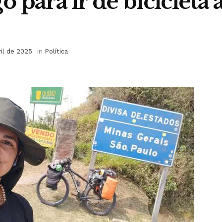
 para ir de bicicleta a
ril de 2025
in
Política