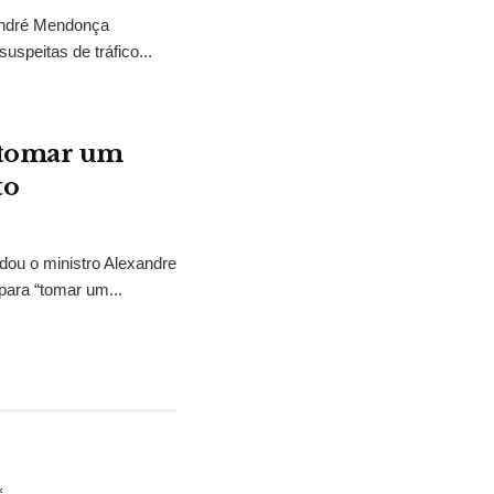
 André Mendonça
uspeitas de tráfico...
“tomar um
to
idou o ministro Alexandre
para “tomar um...
*