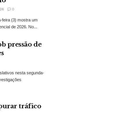
no
26
0
feira (3) mostra um
encial de 2026. No...
b pressão de
es
slativos nesta segunda-
vestigações
purar tráfico