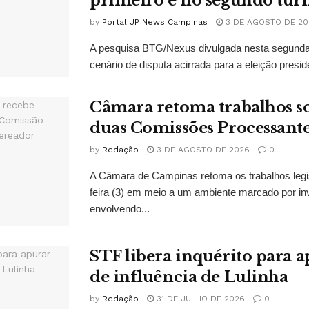
primeiro e no segundo tur
by
Portal JP News Campinas
3 DE AGOSTO DE 20
A pesquisa BTG/Nexus divulgada nesta segunda-
cenário de disputa acirrada para a eleição presid
Câmara retoma trabalhos so
duas Comissões Processant
by
Redação
3 DE AGOSTO DE 2026
0
A Câmara de Campinas retoma os trabalhos legi
feira (3) em meio a um ambiente marcado por in
envolvendo...
STF libera inquérito para a
de influência de Lulinha
by
Redação
31 DE JULHO DE 2026
0