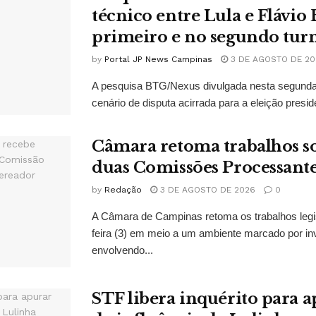
técnico entre Lula e Flávio
primeiro e no segundo tur
by
Portal JP News Campinas
3 DE AGOSTO DE 20
A pesquisa BTG/Nexus divulgada nesta segunda-
cenário de disputa acirrada para a eleição presid
Câmara retoma trabalhos so
duas Comissões Processant
by
Redação
3 DE AGOSTO DE 2026
0
A Câmara de Campinas retoma os trabalhos legi
feira (3) em meio a um ambiente marcado por in
envolvendo...
STF libera inquérito para a