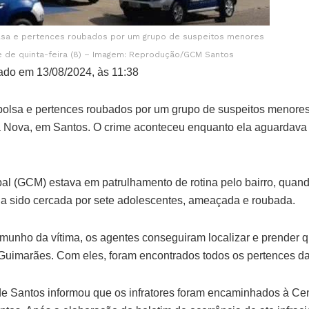
lsa e pertences roubados por um grupo de suspeitos menores
te de quinta-feira (8) – Imagem: Reprodução/GCM Santos
ado em 13/08/2024, às 11:38
olsa e pertences roubados por um grupo de suspeitos menores 
Vila Nova, em Santos. O crime aconteceu enquanto ela aguardav
pal (GCM) estava em patrulhamento de rotina pelo bairro, quan
via sido cercada por sete adolescentes, ameaçada e roubada.
munho da vítima, os agentes conseguiram localizar e prender q
Guimarães. Com eles, foram encontrados todos os pertences da
de Santos informou que os infratores foram encaminhados à Cen