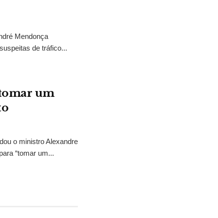
 André Mendonça
uspeitas de tráfico...
“tomar um
to
idou o ministro Alexandre
para “tomar um...