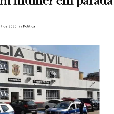
am mulher em parada
ril de 2025
in
Política