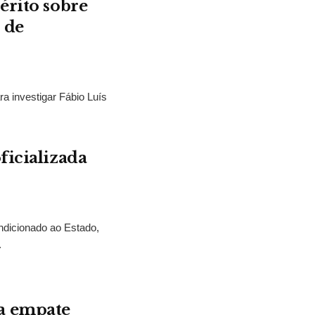
érito sobre
 de
ra investigar Fábio Luís
ficializada
ndicionado ao Estado,
.
a empate