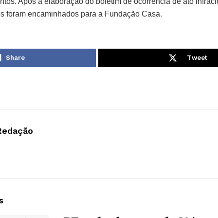
ntos. Após a elaboração do boletim de ocorrência de ato infrac
dos foram encaminhados para a Fundação Casa.
Share
Tweet
Redação
s