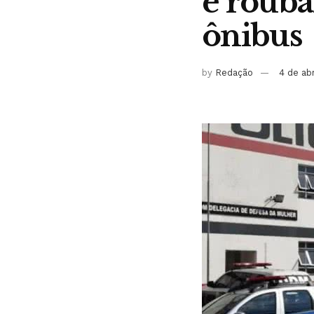
e roub
ônibus
by
Redação
4 de ab