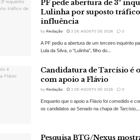
PF pede abertura de 3º inqu
Lulinha por suposto tráfico
influência
by
Redação
3 DE AGOSTO DE 2026
0
A PF pediu a abertura de um terceiro inquérito pa
Lula da Silva, o “Lulinha”, filho do...
Candidatura de Tarcísio é o
com apoio a Flávio
by
Redação
3 DE AGOSTO DE 2026
0
Enquanto que o apoio a Flávio foi comedido e co
os candidatos ao Senado na chapa de Tarcísio,..
Pesquisa BTG/Nexus mostr