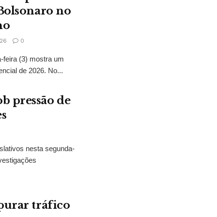
 Bolsonaro no
no
26
0
feira (3) mostra um
encial de 2026. No...
b pressão de
es
slativos nesta segunda-
vestigações
purar tráfico