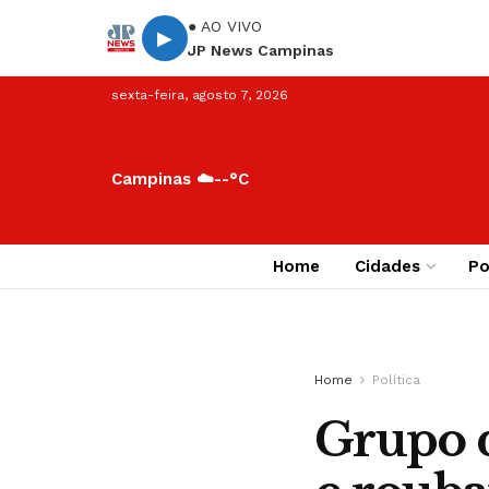
● AO VIVO
▶
JP News Campinas
sexta-feira, agosto 7, 2026
Campinas ☁️
--°C
Home
Cidades
Po
Home
Política
Grupo 