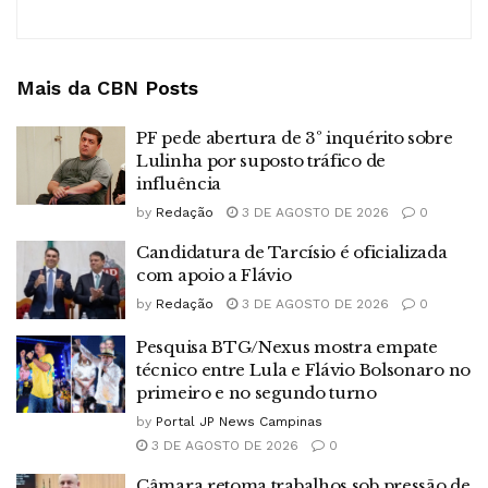
Mais da CBN
Posts
PF pede abertura de 3º inquérito sobre
Lulinha por suposto tráfico de
influência
by
Redação
3 DE AGOSTO DE 2026
0
Candidatura de Tarcísio é oficializada
com apoio a Flávio
by
Redação
3 DE AGOSTO DE 2026
0
Pesquisa BTG/Nexus mostra empate
técnico entre Lula e Flávio Bolsonaro no
primeiro e no segundo turno
by
Portal JP News Campinas
3 DE AGOSTO DE 2026
0
Câmara retoma trabalhos sob pressão de