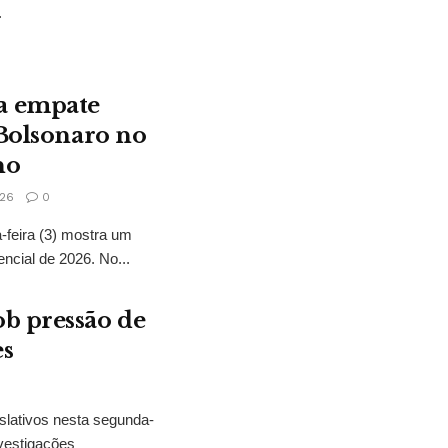
.
a empate
 Bolsonaro no
no
26
0
feira (3) mostra um
encial de 2026. No...
b pressão de
es
slativos nesta segunda-
vestigações