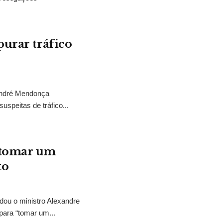
purar tráfico
 André Mendonça
uspeitas de tráfico...
“tomar um
to
idou o ministro Alexandre
para “tomar um...