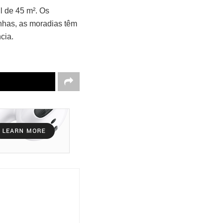
il de 45 m². Os
nhas, as moradias têm
cia.