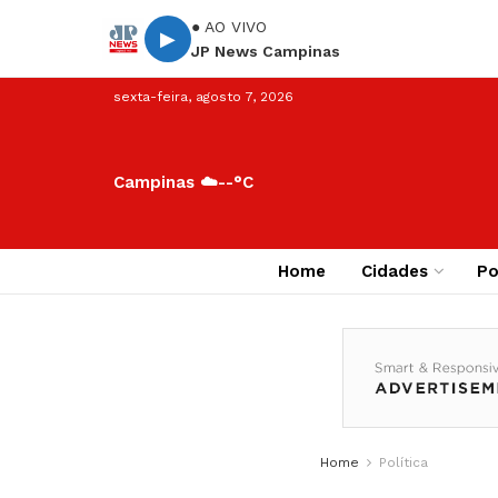
● AO VIVO
▶
JP News Campinas
sexta-feira, agosto 7, 2026
Campinas ☁️
--°C
Home
Cidades
Po
Home
Política