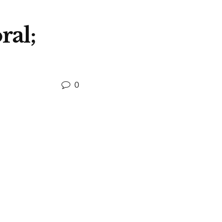
ral;
0