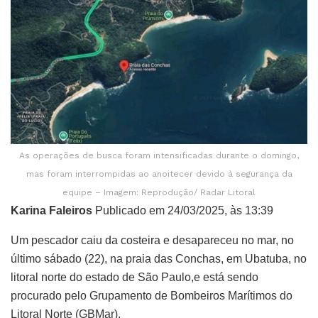
As operações de busca foram intensificadas durante o domingo,
mas foram interrompidas ao anoitecer devido à segurança da
equipe – Imagem: Reprodução/ Radar Litoral
Karina Faleiros
Publicado em 24/03/2025, às 13:39
Um pescador caiu da costeira e desapareceu no mar, no
último sábado (22), na praia das Conchas, em Ubatuba, no
litoral norte do estado de São Paulo,e está sendo
procurado pelo Grupamento de Bombeiros Marítimos do
Litoral Norte (GBMar).