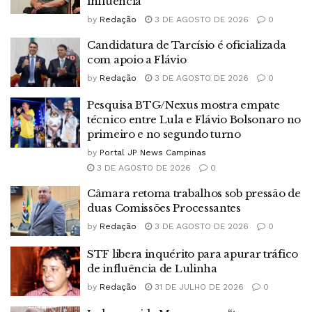
influência
by
Redação
3 DE AGOSTO DE 2026
0
Candidatura de Tarcísio é oficializada
com apoio a Flávio
by
Redação
3 DE AGOSTO DE 2026
0
Pesquisa BTG/Nexus mostra empate
técnico entre Lula e Flávio Bolsonaro no
primeiro e no segundo turno
by
Portal JP News Campinas
3 DE AGOSTO DE 2026
0
Câmara retoma trabalhos sob pressão de
duas Comissões Processantes
by
Redação
3 DE AGOSTO DE 2026
0
STF libera inquérito para apurar tráfico
de influência de Lulinha
by
Redação
31 DE JULHO DE 2026
0